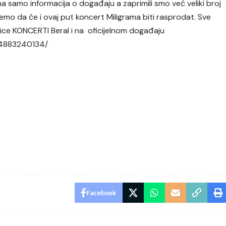
a samo informacija o događaju a zaprimili smo već veliki broj
emo da će i ovaj put koncert Miligrama biti rasprodat. Sve
nice
KONCERTI Beral
i na oficijelnom događaju
74883240134/
Facebook