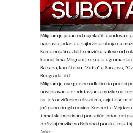
Miligram je jedan od najmlađih bendova s pro
napravio jedan od najbržih proboja na muzi
Kombinujući različite muzičke stilove od ro
koncertima, Miligram je skupio ogroman bro
Balkana, kao što su “Zetra” u Sarajevu, “Cv
Beogradu itd.
Miligram je ove godine odlučio da publici p
novi pravac u predstavljanju muzike na ko
sa još neviđenim rekvizitima, svjetlosnim e
još puno drugih novina. Koncert u Mejdanu
tematski inspirisan i ponudiće jedan potp
doživljaj muzike sa Balkana i poruku koju ta
šalje.