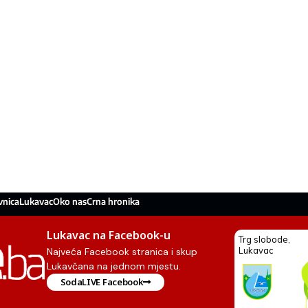
vnica
Lukavac
Oko nas
Crna hronika
Lukavac na Facebook-u
Najveća Facebook stranica i skup
Lukavčana na jednom mjestu.
SodaLIVE Facebook