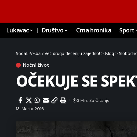
Lukavac
Društvo
Crna hronika
Sport
SodaLIVE.ba / Već drugu deceniju zajedno!
>
Blog
>
Slobodno
Noćni život
OČEKUJE SE SPEKT
3 Min. Za Čitanje
13. Marta 2016.