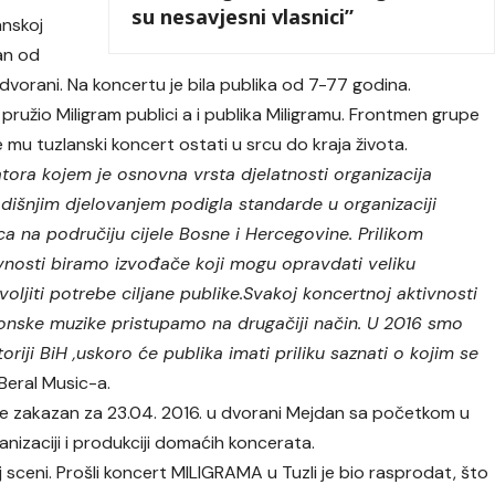
su nesavjesni vlasnici”
anskoj
dan od
j dvorani. Na koncertu je bila publika od 7-77 godina.
 pružio Miligram publici a i publika Miligramu. Frontmen grupe
će mu tuzlanski koncert ostati u srcu do kraja života.
atora kojem je osnovna vrsta djelatnosti organizacija
odišnjim djelovanjem podigla standarde u organizaciji
ca na područiju cijele Bosne i Hercegovine. Prilikom
ivnosti biramo izvođače koji mogu opravdati veliku
voljiti potrebe ciljane publike.Svakoj koncertnoj aktivnosti
ronske muzike pristupamo na drugačiji način. U 2016 smo
toriji BiH ,uskoro će publika imati priliku saznati o kojim se
z Beral Music-a.
e zakazan za 23.04. 2016. u dvorani Mejdan sa početkom u
anizaciji i produkciji domaćih koncerata.
 sceni. Prošli koncert MILIGRAMA u Tuzli je bio rasprodat, što