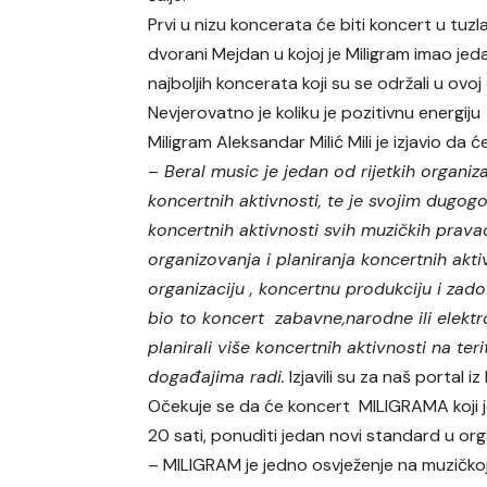
Prvi u nizu koncerata će biti koncert u tuzl
dvorani Mejdan u kojoj je Miligram imao je
najboljih koncerata koji su se održali u ovo
Nevjerovatno je koliku je pozitivnu energiju
Miligram Aleksandar Milić Mili je izjavio da 
–
Beral music je jedan od rijetkih organiz
koncertnih aktivnosti, te je svojim dugog
koncertnih aktivnosti svih muzičkih prava
organizovanja i planiranja koncertnih akt
organizaciju , koncertnu produkciju i zado
bio to koncert zabavne,narodne ili elekt
planirali više koncertnih aktivnosti na teri
događajima radi.
Izjavili su za naš portal i
Očekuje se da će koncert MILIGRAMA koji j
20 sati, ponuditi jedan novi standard u org
– MILIGRAM je jedno osvježenje na muzičkoj