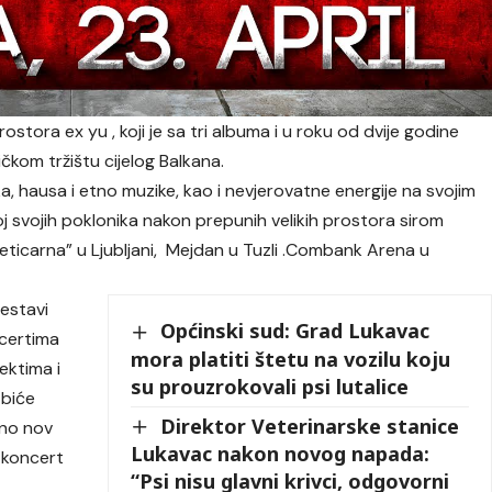
stora ex yu , koji je sa tri albuma i u roku od dvije godine
čkom tržištu cijelog Balkana.
ka, hausa i etno muzike, kao i nevjerovatne energije na svojim
j svojih poklonika nakon prepunih velikih prostora sirom
eticarna” u Ljubljani, Mejdan u Tuzli .Combank Arena u
restavi
Općinski sud: Grad Lukavac
ncertima
mora platiti štetu na vozilu koju
fektima i
su prouzrokovali psi lutalice
 biće
Direktor Veterinarske stanice
uno nov
Lukavac nakon novog napada:
j koncert
“Psi nisu glavni krivci, odgovorni