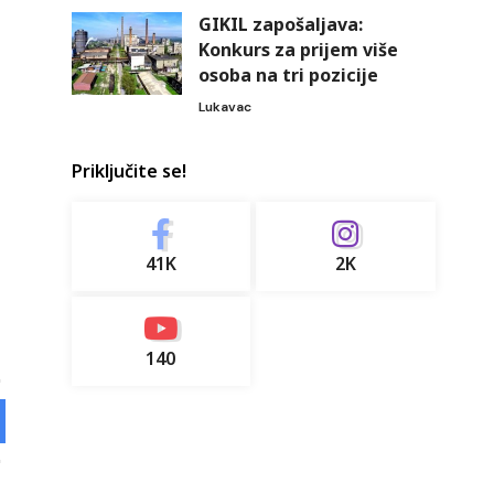
GIKIL zapošaljava:
Konkurs za prijem više
osoba na tri pozicije
Lukavac
Priključite se!
41K
2K
140