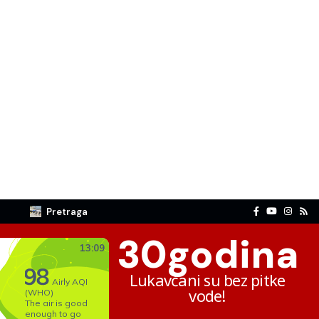
Pretraga
30
godina
Lukavčani su bez pitke
vode!