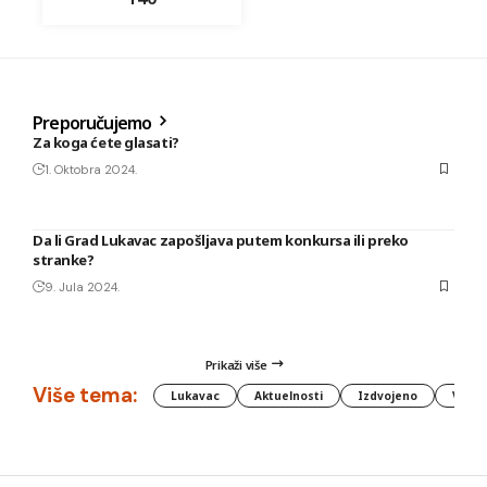
Preporučujemo
Za koga ćete glasati?
1. Oktobra 2024.
Da li Grad Lukavac zapošljava putem konkursa ili preko
stranke?
9. Jula 2024.
Prikaži više
Više tema:
Lukavac
Aktuelnosti
Izdvojeno
Vlada