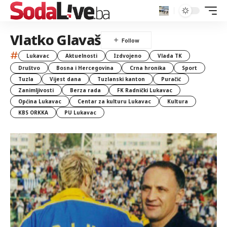
Vlatko Glavaš
#
Lukavac
Aktuelnosti
Izdvojeno
Vlada TK
Društvo
Bosna i Hercegovina
Crna hronika
Sport
Tuzla
Vijest dana
Tuzlanski kanton
Puračić
Zanimljivosti
Berza rada
FK Radnički Lukavac
Općina Lukavac
Centar za kulturu Lukavac
Kultura
KBS ORKKA
PU Lukavac