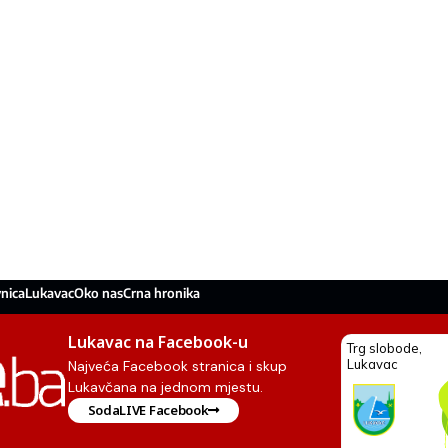
nica
Lukavac
Oko nas
Crna hronika
Lukavac na Facebook-u
Najveća Facebook stranica i skup
Lukavčana na jednom mjestu.
SodaLIVE Facebook