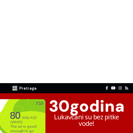
Pretraga
30
godina
Lukavčani su bez pitke
vode!