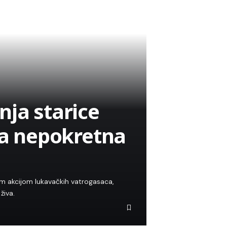
nja starice
la nepokretna
zom akcijom lukavačkih vatrogasaca,
živa.