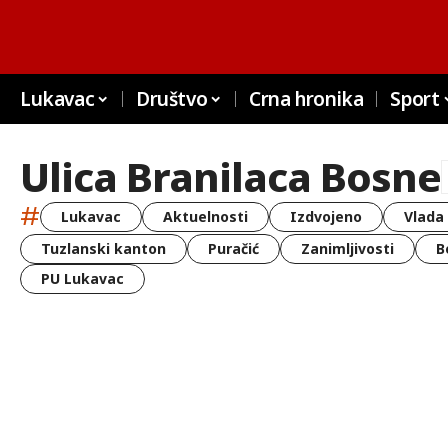
Lukavac
Društvo
Crna hronika
Sport
Ulica Branilaca Bosne
#
Lukavac
Aktuelnosti
Izdvojeno
Vlada
Tuzlanski kanton
Puračić
Zanimljivosti
B
PU Lukavac