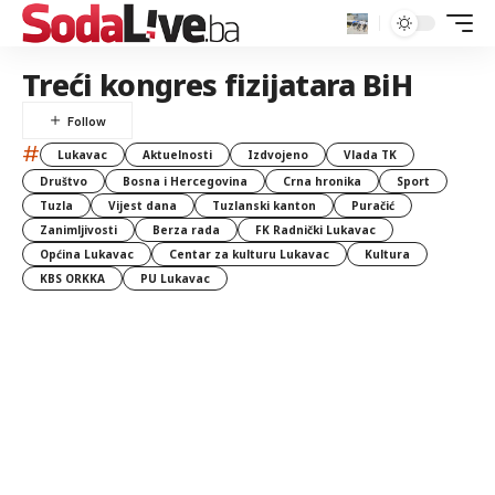
Treći kongres fizijatara BiH
#
Lukavac
Aktuelnosti
Izdvojeno
Vlada TK
Društvo
Bosna i Hercegovina
Crna hronika
Sport
Tuzla
Vijest dana
Tuzlanski kanton
Puračić
Zanimljivosti
Berza rada
FK Radnički Lukavac
Općina Lukavac
Centar za kulturu Lukavac
Kultura
KBS ORKKA
PU Lukavac