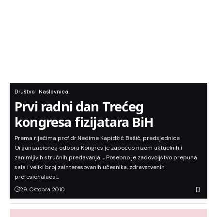
Društvo
Naslovnica
Prvi radni dan Trećeg
kongresa fizijatara BiH
Prema riječima prof.dr.Nedime Kapidžić Bašić, predsjednice
Organizacionog odbora Kongres je započeo nizom aktuelnih i
zanimljivih stručnih predavanja. „ Posebno je zadovoljstvo prepuna
sala i veliki broj zainteresovanih učesnika, zdravstvenih
profesionalaca…
29. Oktobra 2010.