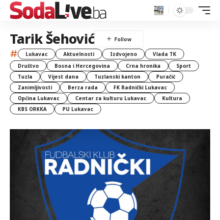
Tarik Šehović
#
Lukavac
Aktuelnosti
Izdvojeno
Vlada TK
Društvo
Bosna i Hercegovina
Crna hronika
Sport
Tuzla
Vijest dana
Tuzlanski kanton
Puračić
Zanimljivosti
Berza rada
FK Radnički Lukavac
Općina Lukavac
Centar za kulturu Lukavac
Kultura
KBS ORKKA
PU Lukavac