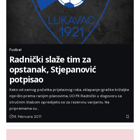
Fudbal
Radnički slaže tim za
opstanak, Stjepanović
potpisao
Kako od samog početka prijelaznog roka, sklapanje igračke križaljke
nije išlo prema ranijim planovima, UO FK Radnički u dogovoru sa
stručnim štabom opredijelio se za rezervnu varijantu. Na
pripremama su…
18. Februara 2017.