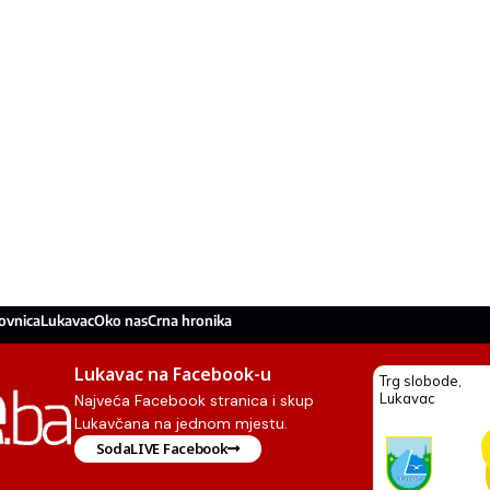
ovnica
Lukavac
Oko nas
Crna hronika
Lukavac na Facebook-u
Najveća Facebook stranica i skup
Lukavčana na jednom mjestu.
SodaLIVE Facebook