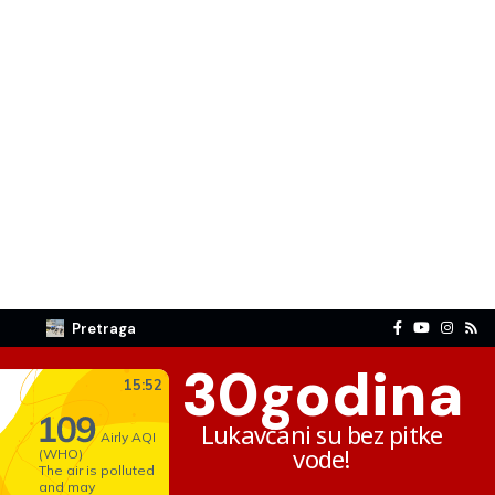
Pretraga
30
godina
Lukavčani su bez pitke
vode!