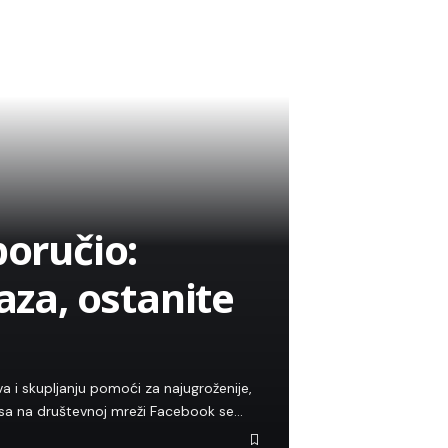
poručio:
aza, ostanite
va i skupljanju pomoći za najugroženije,
sa na društevnoj mreži Facebook se…