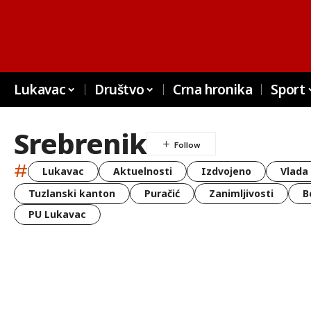
Lukavac
Društvo
Crna hronika
Sport
Srebrenik
#
Lukavac
Aktuelnosti
Izdvojeno
Vlada
Tuzlanski kanton
Puračić
Zanimljivosti
B
PU Lukavac