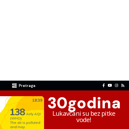
Pretraga
30
godina
Lukavčani su bez pitke
vode!