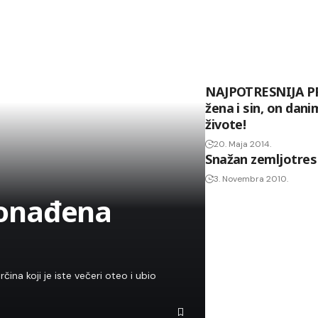
NAJPOTRESNIJA PR
žena i sin, on dan
živote!
20. Maja 2014.
Snažan zemljotres 
3. Novembra 2010.
pronađena
ina koji je iste večeri oteo i ubio