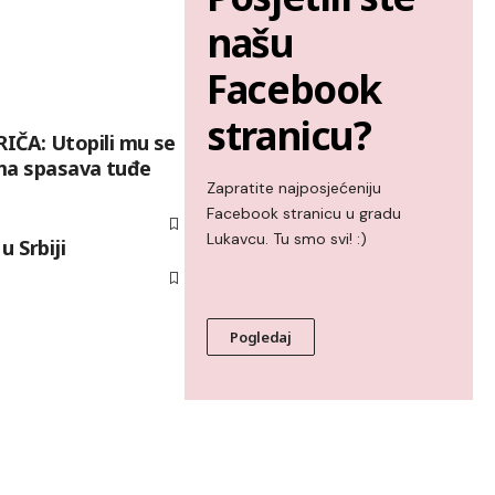
našu
Facebook
stranicu?
IČA: Utopili mu se
ima spasava tuđe
Zapratite najposjećeniju
Facebook stranicu u gradu
Lukavcu. Tu smo svi! :)
u Srbiji
Pogledaj