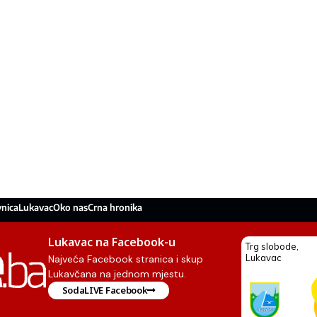
nica
Lukavac
Oko nas
Crna hronika
Lukavac na Facebook-u
Najveća Facebook stranica i skup
Lukavčana na jednom mjestu.
SodaLIVE Facebook