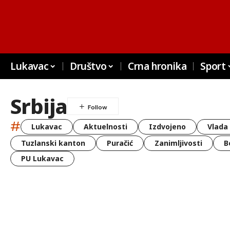
Lukavac
Društvo
Crna hronika
Sport
Srbija
#
Lukavac
Aktuelnosti
Izdvojeno
Vlada
Tuzlanski kanton
Puračić
Zanimljivosti
B
PU Lukavac