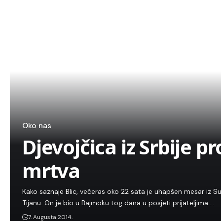
Oko nas
Djevojčica iz Srbije 
mrtva
Kako saznaje Blic, večeras oko 22 sata je uhapšen mesar iz Surč
Tijanu. On je bio u Bajmoku tog dana u posjeti prijateljima.…
7. Augusta 2014.