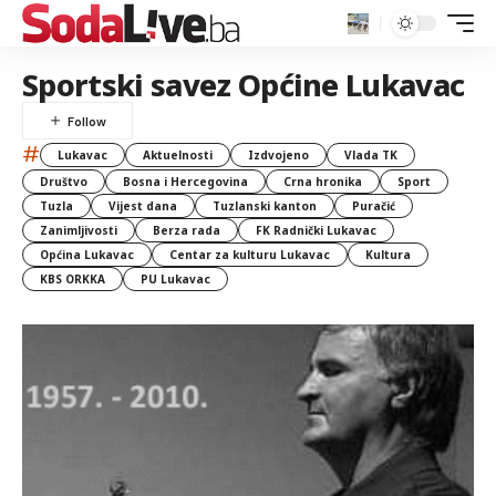
Sportski savez Općine Lukavac
#
Lukavac
Aktuelnosti
Izdvojeno
Vlada TK
Društvo
Bosna i Hercegovina
Crna hronika
Sport
Tuzla
Vijest dana
Tuzlanski kanton
Puračić
Zanimljivosti
Berza rada
FK Radnički Lukavac
Općina Lukavac
Centar za kulturu Lukavac
Kultura
KBS ORKKA
PU Lukavac