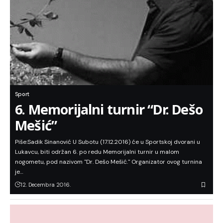
Sport
6. Memorijalni turnir “Dr. Dešo
Mešić”
Piše:Sadik Sinanović U Subotu (17.12.2016) će u Sportskoj dvorani u
Lukavcu, biti održan 6. po redu Memorijalni turnir u malom
nogometu, pod nazivom "Dr. Dešo Mešić." Organizator ovog turnina
je…
12. Decembra 2016.