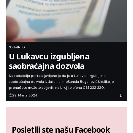
SodaINFO
U Lukavcu izgubljena
saobraćajna dozvola
Na redakciju portala javljeno je da je u Lukavcu izgubljena
saobraćajna dozvola izdata na imeSanela Beganović.Ukoliko je
pronađete možete se javiti na broj telefona 061 232 320.
29. Marta 2024.
Posjetili ste našu Facebook