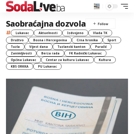
Saobraćajna dozvola
#
Lukavac
Aktuelnosti
Izdvojeno
Vlada TK
Društvo
Bosna i Hercegovina
Crna hronika
Sport
Tuzla
Vijest dana
Tuzlanski kanton
Puračić
Zanimljivosti
Berza rada
FK Radnički Lukavac
Općina Lukavac
Centar za kulturu Lukavac
Kultura
KBS ORKKA
PU Lukavac