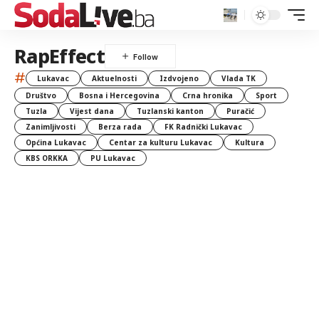
RapEffect
#
Lukavac
Aktuelnosti
Izdvojeno
Vlada TK
Društvo
Bosna i Hercegovina
Crna hronika
Sport
Tuzla
Vijest dana
Tuzlanski kanton
Puračić
Zanimljivosti
Berza rada
FK Radnički Lukavac
Općina Lukavac
Centar za kulturu Lukavac
Kultura
KBS ORKKA
PU Lukavac