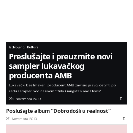
Izdvojeno
Kultura
Preslušajte i preuzmite novi
sampler lukavačkog
producenta AMB
Lukavački beatmaker i producent AMB završio je svoj četvrti po
redu sampler pod nazivom "Only Gangsta's and Flow's".
2. Novembra 2010.
Poslušajte album “Dobrodošli u realnost”
1. Novembra 2010.