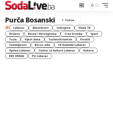
Purča Bosanski
#
Lukavac
Aktuelnosti
Izdvojeno
Vlada TK
Društvo
Bosna i Hercegovina
Crna hronika
Sport
Tuzla
Vijest dana
Tuzlanski kanton
Puračić
Zanimljivosti
Berza rada
FK Radnički Lukavac
Općina Lukavac
Centar za kulturu Lukavac
Kultura
KBS ORKKA
PU Lukavac