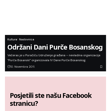
Kultura
Naslovnica
Održani Dani Purče Bosanskog
Večeras je u Puračiću Udruženje građana – nevladina organizacija
“Purča Bosanski” organizovala IV Dane Purče Bosanskog.
10. Novembra 2011.
Posjetili ste našu Facebook
stranicu?