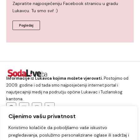
Zapratite najposjećeniju Facebook stranicu u gradu
Lukavcu. Tu smo svi! :)
Pogledaj
Informacije iz Lukavca kojima možete vjerovati.
Postojimo od
2009. godine i od tada smo najposjećeniji internet portal i
najutjecajniji medij na području općine Lukavac i Tuzlanskog
kantona.
Cijenimo vašu privatnost
O nama
Koristimo kolačiće da poboljšamo vaše iskustvo
Lukavac
Društvo
Crna hronika
Sport
pregledavanja, poslužimo personalizirane oglase ili sadržaj i
Kultura
Kolumne
Slobodno vrijeme