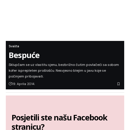
Svašta
Bespuće
Sklupčam se uz vlastitu sjenu, bezbrižno ćutim povlačeći sa sobom
kofer isprepleten prošlošću. Nesvjesno blejim u javu koje se
počinjem pribojavati.
19. Aprila 2014.
Posjetili ste našu Facebook
stranicu?