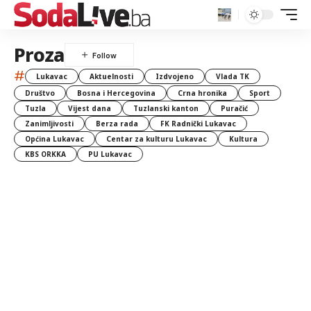
Proza
#
Lukavac
Aktuelnosti
Izdvojeno
Vlada TK
Društvo
Bosna i Hercegovina
Crna hronika
Sport
Tuzla
Vijest dana
Tuzlanski kanton
Puračić
Zanimljivosti
Berza rada
FK Radnički Lukavac
Općina Lukavac
Centar za kulturu Lukavac
Kultura
KBS ORKKA
PU Lukavac