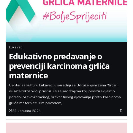
Lukavac
Edukativno predavanje o
prevenciji karcinoma grlića
maternice
Centar za kulturu Lukavac, u saradnji sa Udruženjem žena "Srce i
duša" Prokosovići pridružuje se sadržajima koji podižu svijest o
potrebi pravovremenog, preventivnog djelovanja protiv karcinoma
grlića maternice. Tim povodom,…
22. Januara 2024.