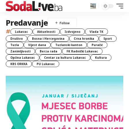
Predavanje
#
Lukavac
Aktuelnosti
Izdvojeno
Vlada TK
Društvo
Bosna i Hercegovina
Crna hronika
Sport
Tuzla
Vijest dana
Tuzlanski kanton
Puračić
Zanimljivosti
Berza rada
FK Radnički Lukavac
Općina Lukavac
Centar za kulturu Lukavac
Kultura
KBS ORKKA
PU Lukavac