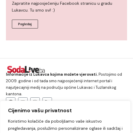
Zapratite najposjećeniju Facebook stranicu u gradu
Lukavcu. Tu smo svi! :)
Pogledaj
Informacije iz Lukavca kojima možete vjerovati.
Postojimo od
2009. godine i od tada smo najposjećeniji internet portal i
najutjecajniji medij na području općine Lukavac i Tuzlanskog
kantona.
Cijenimo vašu privatnost
O nama
Koristimo kolačiće da poboljšamo vaše iskustvo
Lukavac
Društvo
Crna hronika
Sport
pregledavanja, poslužimo personalizirane oglase ili sadržaj i
Kultura
Kolumne
Slobodno vrijeme