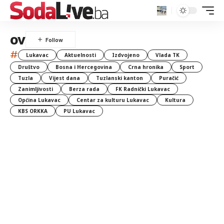
ov
#
Lukavac
Aktuelnosti
Izdvojeno
Vlada TK
Društvo
Bosna i Hercegovina
Crna hronika
Sport
Tuzla
Vijest dana
Tuzlanski kanton
Puračić
Zanimljivosti
Berza rada
FK Radnički Lukavac
Općina Lukavac
Centar za kulturu Lukavac
Kultura
KBS ORKKA
PU Lukavac