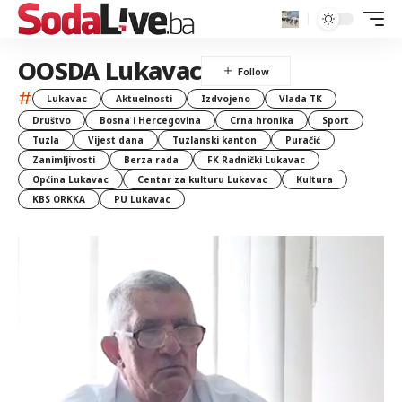
OOSDA Lukavac
#
Lukavac
Aktuelnosti
Izdvojeno
Vlada TK
Društvo
Bosna i Hercegovina
Crna hronika
Sport
Tuzla
Vijest dana
Tuzlanski kanton
Puračić
Zanimljivosti
Berza rada
FK Radnički Lukavac
Općina Lukavac
Centar za kulturu Lukavac
Kultura
KBS ORKKA
PU Lukavac