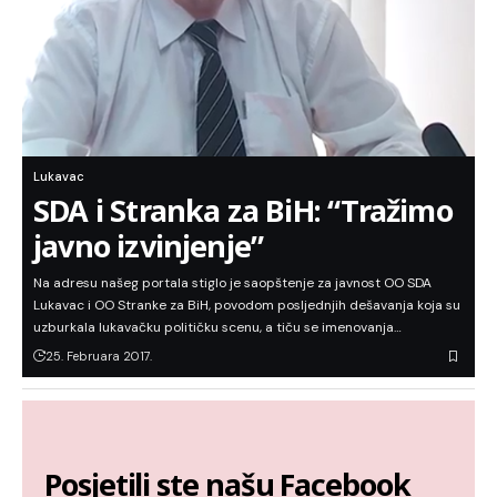
Lukavac
SDA i Stranka za BiH: “Tražimo
javno izvinjenje”
Na adresu našeg portala stiglo je saopštenje za javnost OO SDA
Lukavac i OO Stranke za BiH, povodom posljednjih dešavanja koja su
uzburkala lukavačku političku scenu, a tiču se imenovanja…
25. Februara 2017.
Posjetili ste našu Facebook