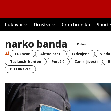
Lukavac
Društvo
Crna hronika
Sport
narko banda
#
Lukavac
Aktuelnosti
Izdvojeno
Vlada
Tuzlanski kanton
Puračić
Zanimljivosti
B
PU Lukavac