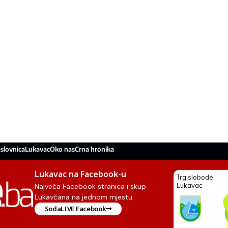
slovnica
Lukavac
Oko nas
Crna hronika
Lukavac na Facebook-u
Najveća Facebook stranica i skup
Lukavčana na jednom mjestu.
SodaLIVE Facebook