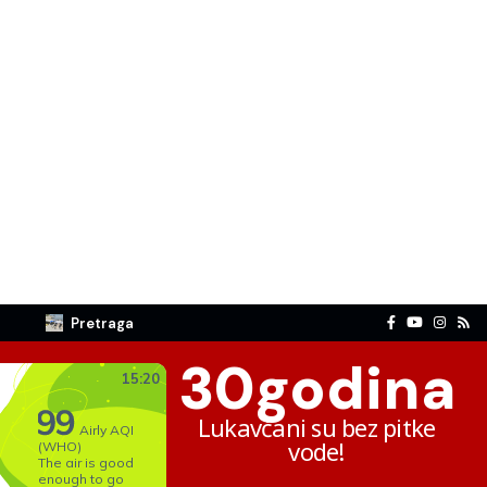
Pretraga
30
godina
Lukavčani su bez pitke
vode!