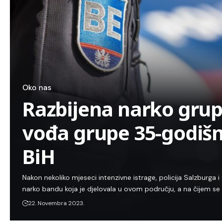
Oko nas
Razbijena narko grupa
vođa grupe 35-godišnj
BiH
Nakon nekoliko mjeseci intenzivne istrage, policija Salzburga i 
narko bandu koja je djelovala u ovom području, a na čijem se 
22. Novembra 2023.