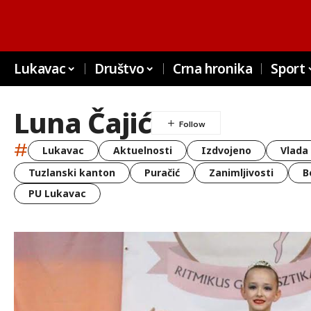
Lukavac
Društvo
Crna hronika
Sport
Luna Čajić
#
Lukavac
Aktuelnosti
Izdvojeno
Vlada
Tuzlanski kanton
Puračić
Zanimljivosti
B
PU Lukavac