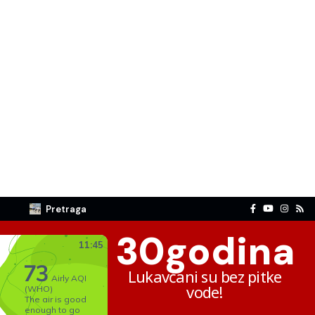
Pretraga
30
godina
Lukavčani su bez pitke
vode!