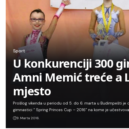
Sport
U konkurenciji 300 gi
Amni Memić treće a L
mjesto
Prošlog vikenda u periodu od 5. do 6. marta u Budimpešti je od
gimnastici “ Spring Princes Cup – 2016” na kome je učestvov
9. Marta 2016.