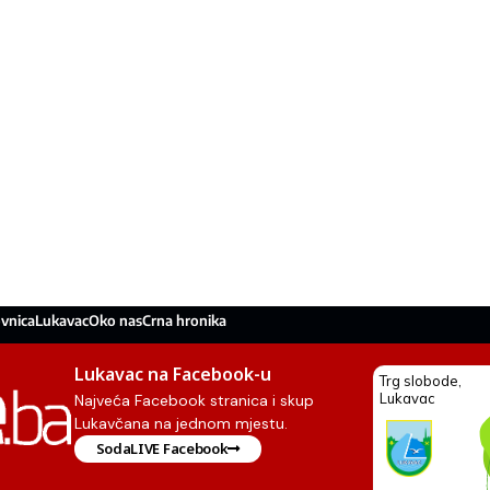
vnica
Lukavac
Oko nas
Crna hronika
Lukavac na Facebook-u
Najveća Facebook stranica i skup
Lukavčana na jednom mjestu.
SodaLIVE Facebook