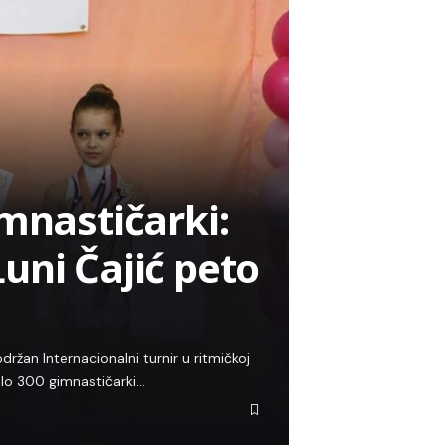
mnastičarki:
uni Čajić peto
ržan Internacionalni turnir u ritmičkoj
alo 300 gimnastičarki…