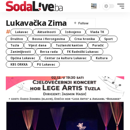
Lukavačka Zima
#
Lukavac
Aktuelnosti
Izdvojeno
Vlada TK
Društvo
Bosna i Hercegovina
Crna hronika
Sport
Tuzla
Vijest dana
Tuzlanski kanton
Puračić
Zanimljivosti
Berza rada
FK Radnički Lukavac
Općina Lukavac
Centar za kulturu Lukavac
Kultura
KBS ORKKA
PU Lukavac