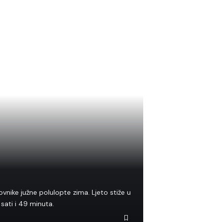
ovnike južne polulopte zima. Ljeto stiže u
sati i 49 minuta.