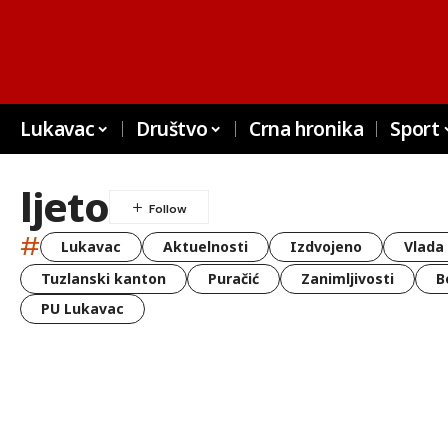
Lukavac
Društvo
Crna hronika
Sport
ljeto
#
Lukavac
Aktuelnosti
Izdvojeno
Vlada
Tuzlanski kanton
Puračić
Zanimljivosti
B
PU Lukavac