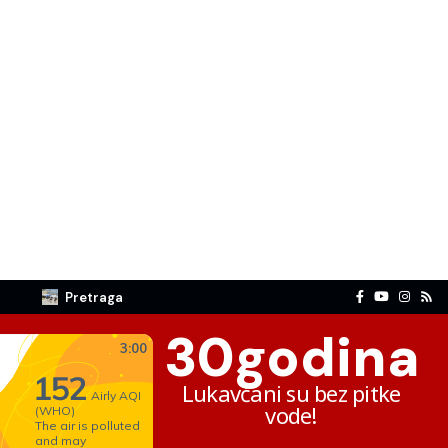
Pretraga
30
godina
Lukavčani su bez pitke
vode!