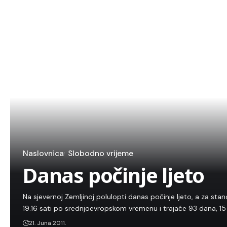
Naslovnica
Slobodno vrijeme
Danas počinje ljeto
Na sjevernoj Zemljinoj polulopti danas počinje ljeto, a za stan
19.16 sati po srednjoevropskom vremenu i trajaće 93 dana, 15 
21. Juna 2011.