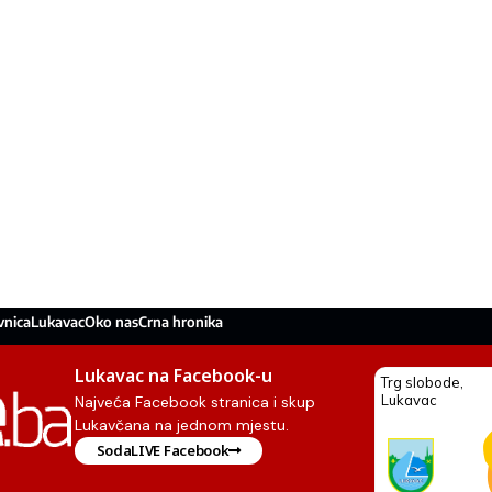
vnica
Lukavac
Oko nas
Crna hronika
Lukavac na Facebook-u
Najveća Facebook stranica i skup
Lukavčana na jednom mjestu.
SodaLIVE Facebook