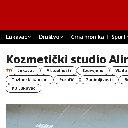
Lukavac
Društvo
Crna hronika
Sport
Kozmetički studio Ali
#
Lukavac
Aktuelnosti
Izdvojeno
Vlada
Tuzlanski kanton
Puračić
Zanimljivosti
B
PU Lukavac