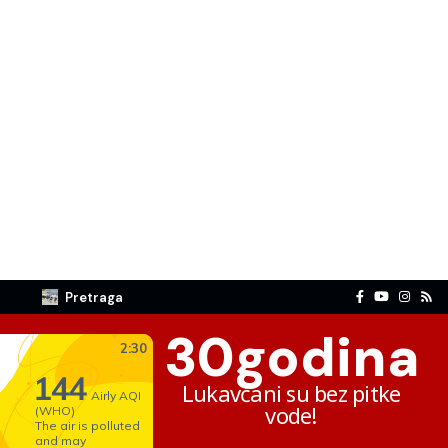
Pretraga
30
godina
Lukavčani su bez pitke
vode!