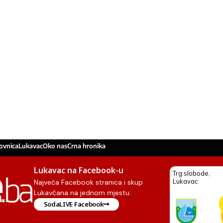
ovnica
Lukavac
Oko nas
Crna hronika
Lukavac na Facebook-u
Najveća Facebook stranica i skup
Lukavčana na jednom mjestu.
SodaLIVE Facebook