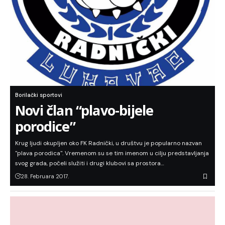
Borilački sportovi
Novi član “plavo-bijele
porodice”
Krug ljudi okupljen oko FK Radnički, u društvu je popularno nazvan
"plava porodica". Vremenom su se tim imenom u cilju predstavljanja
svog grada, počeli služiti i drugi klubovi sa prostora…
28. Februara 2017.