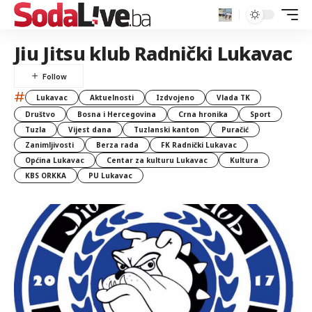
Jiu Jitsu klub Radnički Lukavac
#
Lukavac
Aktuelnosti
Izdvojeno
Vlada TK
Društvo
Bosna i Hercegovina
Crna hronika
Sport
Tuzla
Vijest dana
Tuzlanski kanton
Puračić
Zanimljivosti
Berza rada
FK Radnički Lukavac
Općina Lukavac
Centar za kulturu Lukavac
Kultura
KBS ORKKA
PU Lukavac