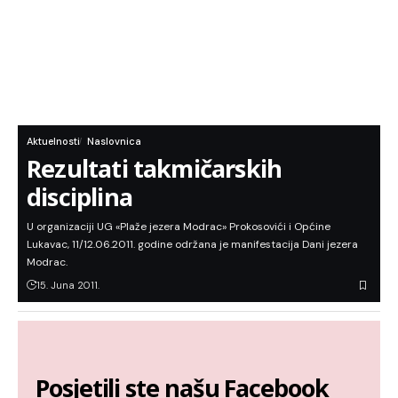
Aktuelnosti
Naslovnica
Rezultati takmičarskih
disciplina
U organizaciji UG «Plaže jezera Modrac» Prokosovići i Općine
Lukavac, 11/12.06.2011. godine održana je manifestacija Dani jezera
Modrac.
15. Juna 2011.
Posjetili ste našu Facebook