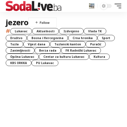
jezero
#
Lukavac
Aktuelnosti
Izdvojeno
Vlada TK
Društvo
Bosna i Hercegovina
Crna hronika
Sport
Tuzla
Vijest dana
Tuzlanski kanton
Puračić
Zanimljivosti
Berza rada
FK Radnički Lukavac
Općina Lukavac
Centar za kulturu Lukavac
Kultura
KBS ORKKA
PU Lukavac