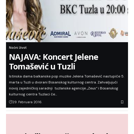
Noćni život
NAJAVA: Koncert Jelene
Tomašević u Tuzli
Istinska dama balkanske pop muzike Jelena Tomašević nastupiće 5.
marta u Tuzli u dvorani Bosanskog kulturnog centra. Zahvaljujući
novoj zajedničkoj saradnji tuzlanske agencije „Zeus“ i Bosanskog
kulturnog centra Tuzlaci će…
29. Februara 2016.