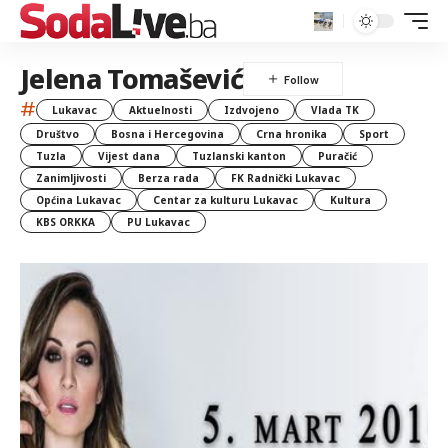
Jelena Tomašević
#
Lukavac
Aktuelnosti
Izdvojeno
Vlada TK
Društvo
Bosna i Hercegovina
Crna hronika
Sport
Tuzla
Vijest dana
Tuzlanski kanton
Puračić
Zanimljivosti
Berza rada
FK Radnički Lukavac
Općina Lukavac
Centar za kulturu Lukavac
Kultura
KBS ORKKA
PU Lukavac