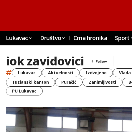
Lukavac
Društvo
Crna hronika
Sport
iok zavidovici
#
Lukavac
Aktuelnosti
Izdvojeno
Vlada
Tuzlanski kanton
Puračić
Zanimljivosti
B
PU Lukavac