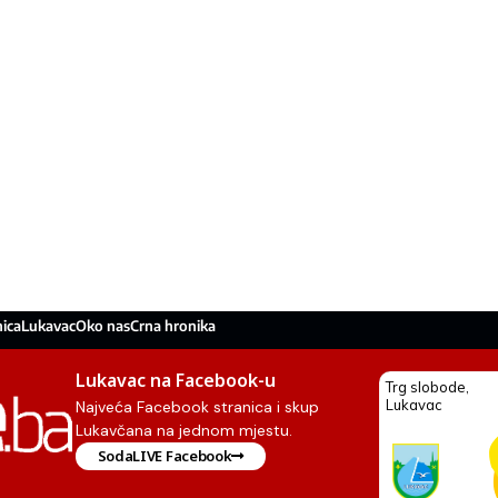
ica
Lukavac
Oko nas
Crna hronika
Lukavac na Facebook-u
Najveća Facebook stranica i skup
Lukavčana na jednom mjestu.
SodaLIVE Facebook