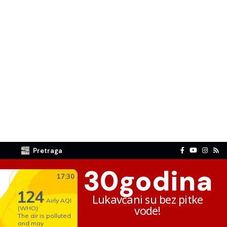
Pretraga
30
godina
Lukavčani su bez pitke
vode!