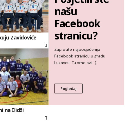
našu
Facebook
stranicu?
kuju Zavidoviće
Zapratite najposjećeniju
Facebook stranicu u gradu
Lukavcu. Tu smo svi! :)
Pogledaj
i na Ilidži