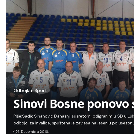
Odbojka
Sport
Sinovi Bosne ponovo 
Piše:Sadik Sinanović Današnji susretom, odigranim u SD u Luka
odbojci za invalide, spuštena je zavjesa na jesenju polusezo
4. Decembra 2016.