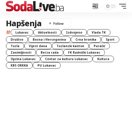
Hapšenja
#
Lukavac
Aktuelnosti
Izdvojeno
Vlada TK
Društvo
Bosna i Hercegovina
Crna hronika
Sport
Tuzla
Vijest dana
Tuzlanski kanton
Puračić
Zanimljivosti
Berza rada
FK Radnički Lukavac
Općina Lukavac
Centar za kulturu Lukavac
Kultura
KBS ORKKA
PU Lukavac