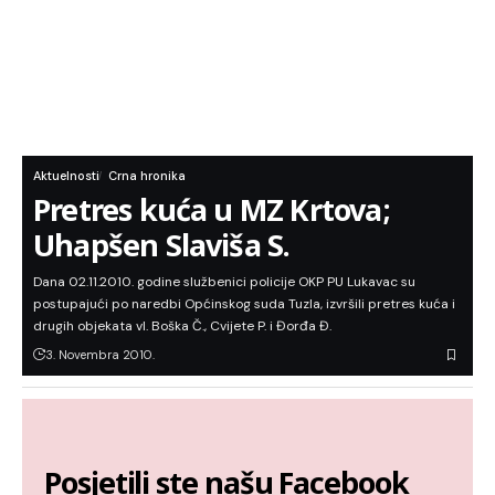
Aktuelnosti
Crna hronika
Pretres kuća u MZ Krtova;
Uhapšen Slaviša S.
Dana 02.11.2010. godine službenici policije OKP PU Lukavac su
postupajući po naredbi Općinskog suda Tuzla, izvršili pretres kuća i
drugih objekata vl. Boška Č., Cvijete P. i Đorđa Đ.
3. Novembra 2010.
Posjetili ste našu Facebook