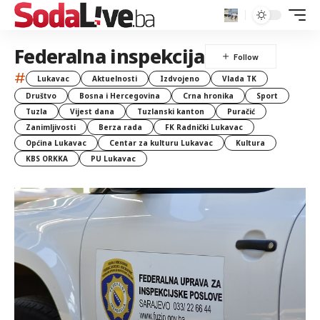
Federalna inspekcija
#
Lukavac
Aktuelnosti
Izdvojeno
Vlada TK
Društvo
Bosna i Hercegovina
Crna hronika
Sport
Tuzla
Vijest dana
Tuzlanski kanton
Puračić
Zanimljivosti
Berza rada
FK Radnički Lukavac
Općina Lukavac
Centar za kulturu Lukavac
Kultura
KBS ORKKA
PU Lukavac