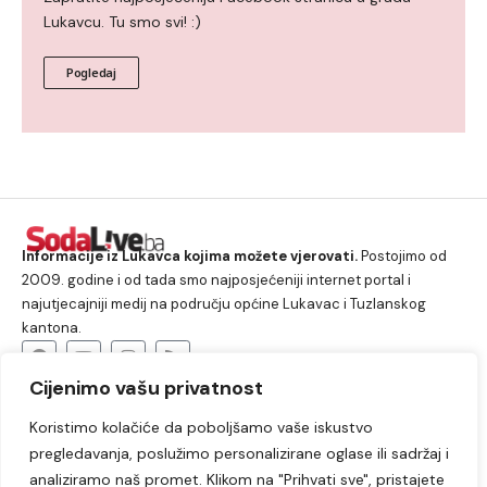
Lukavcu. Tu smo svi! :)
Pogledaj
Informacije iz Lukavca kojima možete vjerovati.
Postojimo od
2009. godine i od tada smo najposjećeniji internet portal i
najutjecajniji medij na području općine Lukavac i Tuzlanskog
kantona.
Cijenimo vašu privatnost
O nama
Koristimo kolačiće da poboljšamo vaše iskustvo
Lukavac
Društvo
Crna hronika
Sport
pregledavanja, poslužimo personalizirane oglase ili sadržaj i
Kultura
Kolumne
Slobodno vrijeme
analiziramo naš promet. Klikom na "Prihvati sve", pristajete