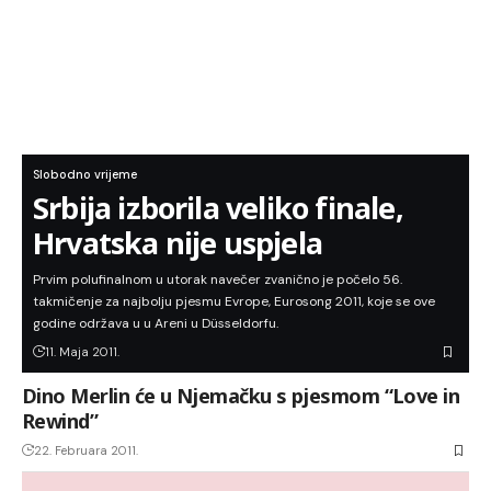
Slobodno vrijeme
Srbija izborila veliko finale,
Hrvatska nije uspjela
Prvim polufinalnom u utorak navečer zvanično je počelo 56.
takmičenje za najbolju pjesmu Evrope, Eurosong 2011, koje se ove
godine održava u u Areni u Düsseldorfu.
11. Maja 2011.
Dino Merlin će u Njemačku s pjesmom “Love in
Rewind”
22. Februara 2011.