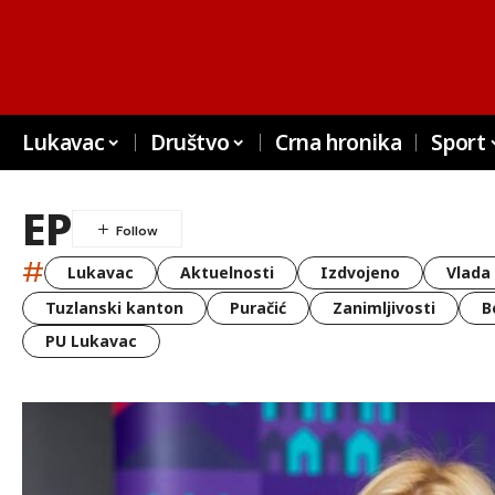
Lukavac
Društvo
Crna hronika
Sport
EP
#
Lukavac
Aktuelnosti
Izdvojeno
Vlada
Tuzlanski kanton
Puračić
Zanimljivosti
B
PU Lukavac