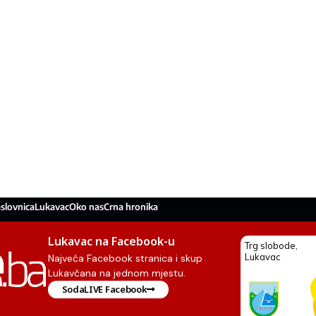
slovnica
Lukavac
Oko nas
Crna hronika
Lukavac na Facebook-u
Najveća Facebook stranica i skup
Lukavčana na jednom mjestu.
SodaLIVE Facebook