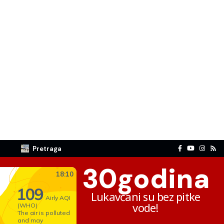
Pretraga
30
godina
Lukavčani su bez pitke
vode!