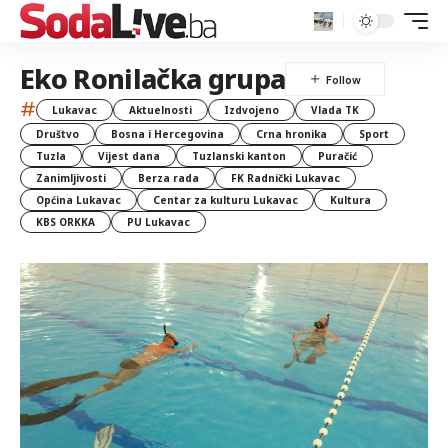
Eko Ronilačka grupa
#
Lukavac
Aktuelnosti
Izdvojeno
Vlada TK
Društvo
Bosna i Hercegovina
Crna hronika
Sport
Tuzla
Vijest dana
Tuzlanski kanton
Puračić
Zanimljivosti
Berza rada
FK Radnički Lukavac
Općina Lukavac
Centar za kulturu Lukavac
Kultura
KBS ORKKA
PU Lukavac