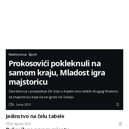
Naslovnica
Sport
Prokosovići pokleknuli na
samom kraju, Mladost igra
majstoricu
Završeno je i posljednje 26. kolo u kojem smo dobili drugog finalistu
za majstoricu koja će se igrati na Tušnju.
6. Juna 2011.
Jedinstvo na čelu tabele
22. Aprila 2011.