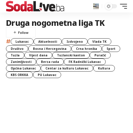
Druga nogometna liga TK
#
Lukavac
Aktuelnosti
Izdvojeno
Vlada TK
Društvo
Bosna i Hercegovina
Crna hronika
Sport
Tuzla
Vijest dana
Tuzlanski kanton
Puračić
Zanimljivosti
Berza rada
FK Radnički Lukavac
Općina Lukavac
Centar za kulturu Lukavac
Kultura
KBS ORKKA
PU Lukavac