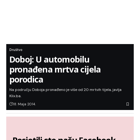
Društvo
Doboj: U automobilu
pronađena mrtva cijela
porodica
Na području Doboja pronađeno je više od 20 mrtvih tijela, javlja
Klix.ba.
18. Maja 2014.