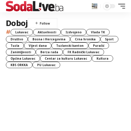
Doboj
#
Lukavac
Aktuelnosti
Izdvojeno
Vlada TK
Društvo
Bosna i Hercegovina
Crna hronika
Sport
Tuzla
Vijest dana
Tuzlanski kanton
Puračić
Zanimljivosti
Berza rada
FK Radnički Lukavac
Općina Lukavac
Centar za kulturu Lukavac
Kultura
KBS ORKKA
PU Lukavac