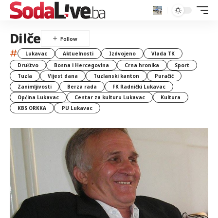
Dilče
#
Lukavac
Aktuelnosti
Izdvojeno
Vlada TK
Društvo
Bosna i Hercegovina
Crna hronika
Sport
Tuzla
Vijest dana
Tuzlanski kanton
Puračić
Zanimljivosti
Berza rada
FK Radnički Lukavac
Općina Lukavac
Centar za kulturu Lukavac
Kultura
KBS ORKKA
PU Lukavac