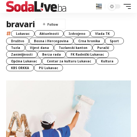
bravari
#
Lukavac
Aktuelnosti
Izdvojeno
Vlada TK
Društvo
Bosna i Hercegovina
Crna hronika
Sport
Tuzla
Vijest dana
Tuzlanski kanton
Puračić
Zanimljivosti
Berza rada
FK Radnički Lukavac
Općina Lukavac
Centar za kulturu Lukavac
Kultura
KBS ORKKA
PU Lukavac