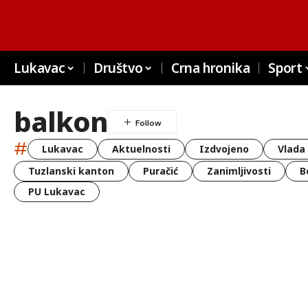
Lukavac
Društvo
Crna hronika
Sport
balkon
#
Lukavac
Aktuelnosti
Izdvojeno
Vlada
Tuzlanski kanton
Puračić
Zanimljivosti
B
PU Lukavac