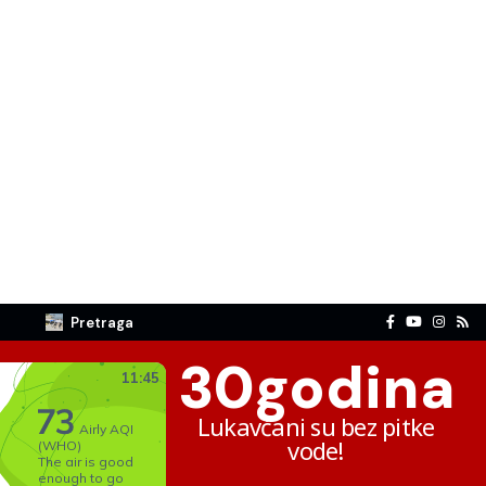
Pretraga
30
godina
Lukavčani su bez pitke
vode!