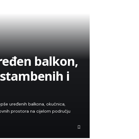
ređen balkon,
 stambenih i
jepše uređenih balkona, okućnica,
ovnih prostora na cijelom području