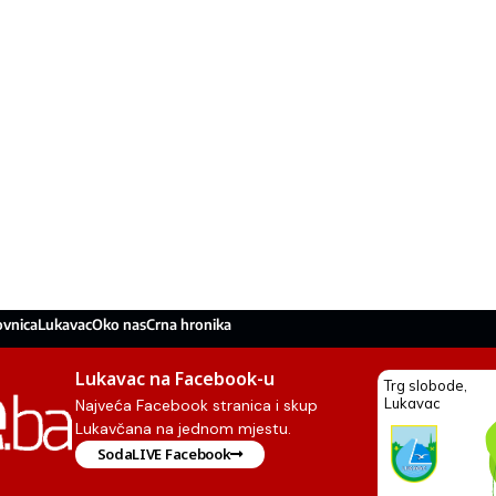
ovnica
Lukavac
Oko nas
Crna hronika
Lukavac na Facebook-u
Najveća Facebook stranica i skup
Lukavčana na jednom mjestu.
SodaLIVE Facebook