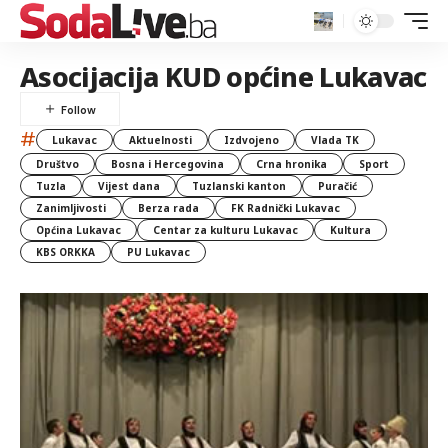
Asocijacija KUD općine Lukavac
#
Lukavac
Aktuelnosti
Izdvojeno
Vlada TK
Društvo
Bosna i Hercegovina
Crna hronika
Sport
Tuzla
Vijest dana
Tuzlanski kanton
Puračić
Zanimljivosti
Berza rada
FK Radnički Lukavac
Općina Lukavac
Centar za kulturu Lukavac
Kultura
KBS ORKKA
PU Lukavac