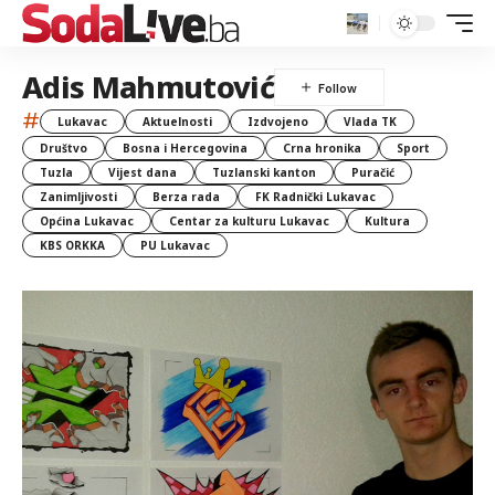
Adis Mahmutović
#
Lukavac
Aktuelnosti
Izdvojeno
Vlada TK
Društvo
Bosna i Hercegovina
Crna hronika
Sport
Tuzla
Vijest dana
Tuzlanski kanton
Puračić
Zanimljivosti
Berza rada
FK Radnički Lukavac
Općina Lukavac
Centar za kulturu Lukavac
Kultura
KBS ORKKA
PU Lukavac