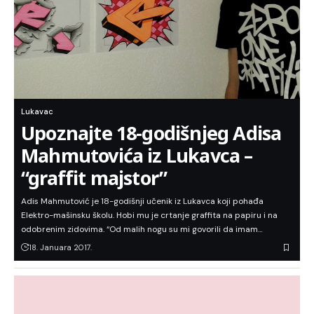
Lukavac
Upoznajte 18-godišnjeg Adisa
Mahmutovića iz Lukavca –
“graffit majstor”
Adis Mahmutović je 18-godišnji učenik iz Lukavca koji pohađa
Elektro-mašinsku školu. Hobi mu je crtanje graffita na papiru i na
odobrenim zidovima. “Od malih nogu su mi govorili da imam…
18. Januara 2017.