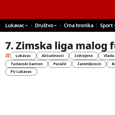
Lukavac
Društvo
Crna hronika
Sport
7. Zimska liga malog 
#
Lukavac
Aktuelnosti
Izdvojeno
Vlada
Tuzlanski kanton
Puračić
Zanimljivosti
B
PU Lukavac