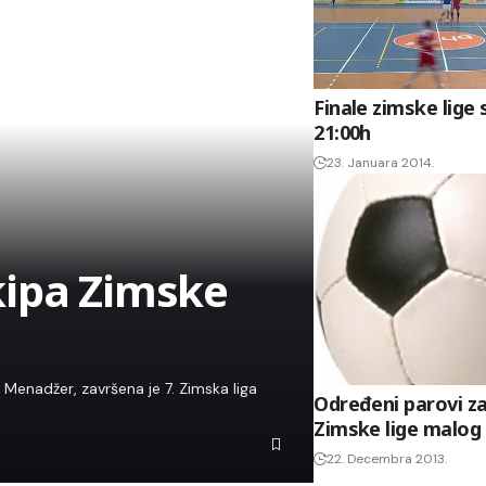
Finale zimske lige 
21:00h
23. Januara 2014.
kipa Zimske
Menadžer, završena je 7. Zimska liga
Određeni parovi za
Zimske lige malog
22. Decembra 2013.