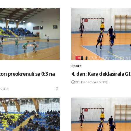
Sport
ori preokrenuli sa 0:3 na
4. dan: Kara deklasirala G
20. Decembra 2013.
 2013.