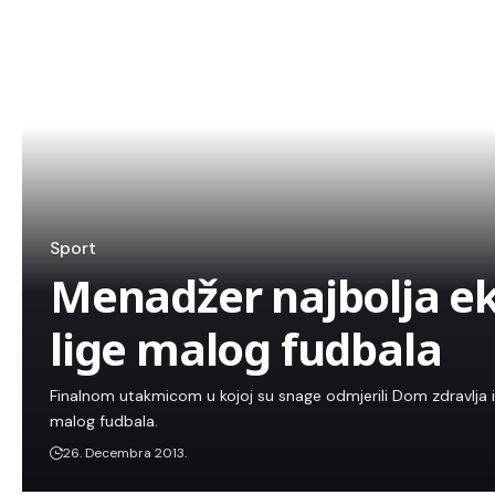
Sport
Menadžer najbolja e
lige malog fudbala
Finalnom utakmicom u kojoj su snage odmjerili Dom zdravlja i 
malog fudbala.
26. Decembra 2013.