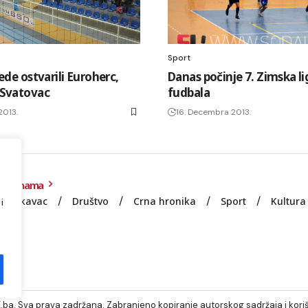
Sport
ede ostvarili Euroherc,
Danas počinje 7. Zimska l
 Svatovac
fudbala
2013.
16. Decembra 2013.
O nama
Lukavac
Društvo
Crna hronika
Sport
Kultura
i
e
ba. Sva prava zadržana. Zabranjeno kopiranje autorskog sadržaja i koriš