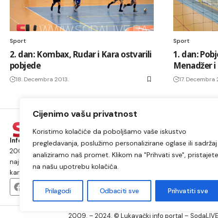
Sport
Sport
2. dan: Kombax, Rudar i Kara ostvarili
1. dan: Pobj
pobjede
Menadžer i
18. Decembra 2013.
17. Decembra 
Cijenimo vašu privatnost
Koristimo kolačiće da poboljšamo vaše iskustvo
Informacije iz Lukavca kojima možete vjerovati.
Postojimo od
pregledavanja, poslužimo personalizirane oglase ili sadržaj 
2009. godine i od tada smo najposjećeniji internet portal i
analiziramo naš promet. Klikom na "Prihvati sve", pristajet
najutjecajniji medij na području općine Lukavac i Tuzlanskog
na našu upotrebu kolačića.
kantona.
Prilagodi
Odbaciti sve
Prihvatiti sve
2009. – 2024. © Lukavački info portal – SodaLIVE.