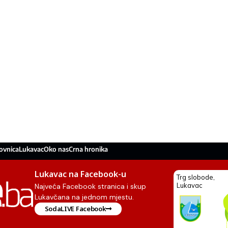
ovnica
Lukavac
Oko nas
Crna hronika
Lukavac na Facebook-u
Najveća Facebook stranica i skup
Lukavčana na jednom mjestu.
SodaLIVE Facebook