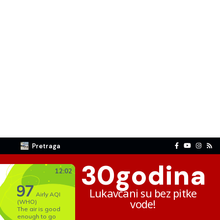
Pretraga
30
godina
Lukavčani su bez pitke
vode!