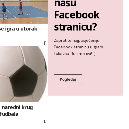
našu
Facebook
stranicu?
se igra u utorak –
Zapratite najposjećeniju
Facebook stranicu u gradu
Lukavcu. Tu smo svi! :)
Pogledaj
 naredni krug
 fudbala