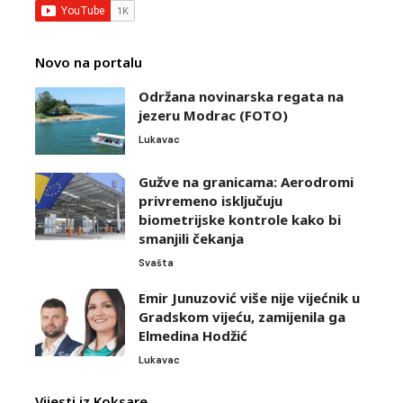
Novo na portalu
Održana novinarska regata na
jezeru Modrac (FOTO)
Lukavac
Gužve na granicama: Aerodromi
privremeno isključuju
biometrijske kontrole kako bi
smanjili čekanja
Svašta
Emir Junuzović više nije vijećnik u
Gradskom vijeću, zamijenila ga
Elmedina Hodžić
Lukavac
Vijesti iz Koksare