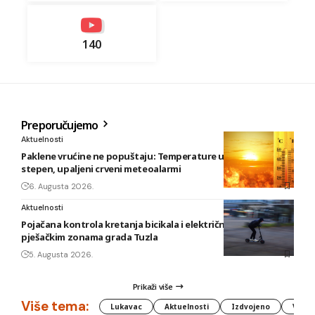
140
Preporučujemo
Aktuelnosti
Paklene vrućine ne popuštaju: Temperature u BiH i do 41
stepen, upaljeni crveni meteoalarmi
6. Augusta 2026.
Aktuelnosti
Pojačana kontrola kretanja bicikala i električnih romobila u
pješačkim zonama grada Tuzla
5. Augusta 2026.
Prikaži više
Više tema:
Lukavac
Aktuelnosti
Izdvojeno
Vlada