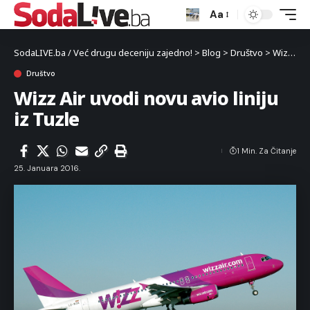
Aa
SodaLIVE.ba / Već drugu deceniju zajedno!
>
Blog
>
Društvo
>
Wizz Air uvodi novu avio liniju iz Tuzle
Društvo
Wizz Air uvodi novu avio liniju
iz Tuzle
1 Min. Za Čitanje
25. Januara 2016.