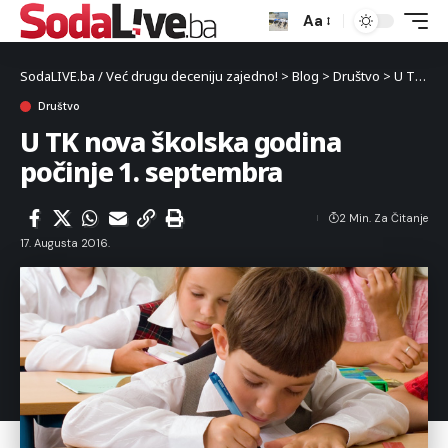
Aa
SodaLIVE.ba / Već drugu deceniju zajedno!
>
Blog
>
Društvo
>
U TK nova školska godina počinje 1. septembra
Društvo
U TK nova školska godina
počinje 1. septembra
2 Min. Za Čitanje
17. Augusta 2016.