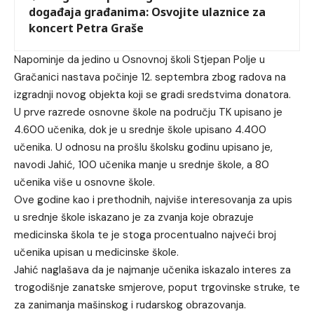
događaja građanima: Osvojite ulaznice za
koncert Petra Graše
Napominje da jedino u Osnovnoj školi Stjepan Polje u
Gračanici nastava počinje 12. septembra zbog radova na
izgradnji novog objekta koji se gradi sredstvima donatora.
U prve razrede osnovne škole na području TK upisano je
4.600 učenika, dok je u srednje škole upisano 4.400
učenika. U odnosu na prošlu školsku godinu upisano je,
navodi Jahić, 100 učenika manje u srednje škole, a 80
učenika više u osnovne škole.
Ove godine kao i prethodnih, najviše interesovanja za upis
u srednje škole iskazano je za zvanja koje obrazuje
medicinska škola te je stoga procentualno najveći broj
učenika upisan u medicinske škole.
Jahić naglašava da je najmanje učenika iskazalo interes za
trogodišnje zanatske smjerove, poput trgovinske struke, te
za zanimanja mašinskog i rudarskog obrazovanja.