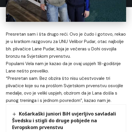
Presretan sam i šta drugo reći. Ovo je čudo i gotovo, rekao
je u kratkom razgovoru za UNU Velibor Pudar, otac najbolje
bh. plivačice Lane Pudar, koja je večeras u Dohi osvojila
bronzu na Svjetskom prvenstvu.
Popularni Vela nam je kazao da je ovaj uspjeh 18-godišnje
Lane nešto preveliko.
“Presretan sam. Bez obzira što nisu učestvovale tri
plivačice koje su na prošlom Svjetskom prvenstvu osvojile
medalje, ovo je veliki uspjeh, obzirom da je Lana došla s
punog treninga i s jednom povredom”, kazao nam je.
Košarkaški juniori BiH uvjerljivo savladali
Švedsku i stigli do druge pobjede na
Evropskom prvenstvu