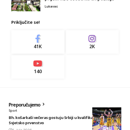
Lukavac
Priključite se!
41K
2K
140
Preporučujemo
Sport
Bh. košarkaši večeras gostuju Srbiji u kvalifikacijama za
Svjetsko prvenstvo
6. Jula 2026.