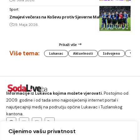
Sport
Zmajevi večeras na Koševu protiv Sjeverne Makedonije
29. Maja 2026.
Prikaži više
Više tema:
Lukavac
Aktuelnosti
Izdvojeno
Vlada
Informacije iz Lukavca kojima možete vjerovati.
Postojimo od
2009. godine i od tada smo najposjećeniji internet portal i
najutjecajniji medij na području općine Lukavac i Tuzlanskog
kantona.
Cijenimo vašu privatnost
O nama