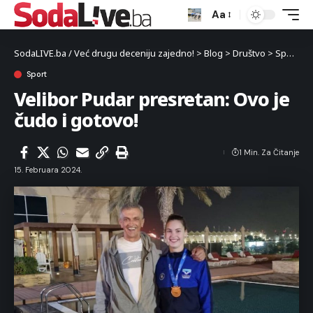
Aa
SodaLIVE.ba / Već drugu deceniju zajedno!
>
Blog
>
Društvo
>
Sport
>
V
Sport
Velibor Pudar presretan: Ovo je
čudo i gotovo!
1 Min. Za Čitanje
15. Februara 2024.