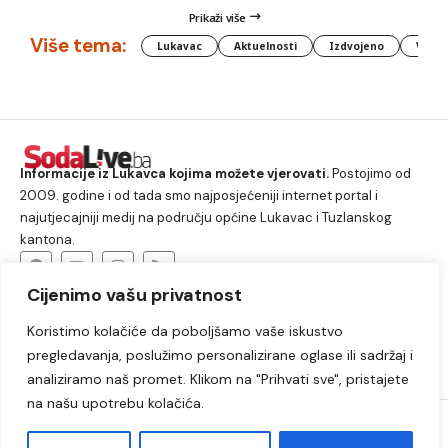
Prikaži više
Više tema:
Lukavac
Aktuelnosti
Izdvojeno
Vlada
Informacije iz Lukavca kojima možete vjerovati.
Postojimo od
2009. godine i od tada smo najposjećeniji internet portal i
najutjecajniji medij na području općine Lukavac i Tuzlanskog
kantona.
Cijenimo vašu privatnost
O nama
Koristimo kolačiće da poboljšamo vaše iskustvo
Lukavac
Društvo
Crna hronika
Sport
pregledavanja, poslužimo personalizirane oglase ili sadržaj i
Kultura
Kolumne
Slobodno vrijeme
analiziramo naš promet. Klikom na "Prihvati sve", pristajete
na našu upotrebu kolačića.
2009. – 2024. © Lukavački info portal – SodaLIVE.ba. Sva prava
zadržana. Zabranjeno kopiranje autorskog sadržaja i korištenje