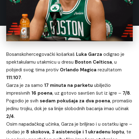
Bosanskohercegovački košarkaš
Luka Garza
odigrao je
spektakularnu utakmicu u dresu
Boston Celticsa
, u
pobjedi svog tima protiv
Orlando Magica
rezultatom
111:107
.
Garza je za samo
17 minuta na parketu
ubilježio
impresivnih
16 poena
, uz gotovo savršen šut iz igre –
7/8
.
Pogodio je svih
sedam pokušaja za dva poena
, promašio
jedinu trojku, dok je sa linije slobodnih bacanja imao učinak
2/4
.
Osim napadačkog učinka, Garza je briljirao i u ostatku igre –
dodao je
8 skokova, 3 asistencije i 1 ukradenu loptu
, te