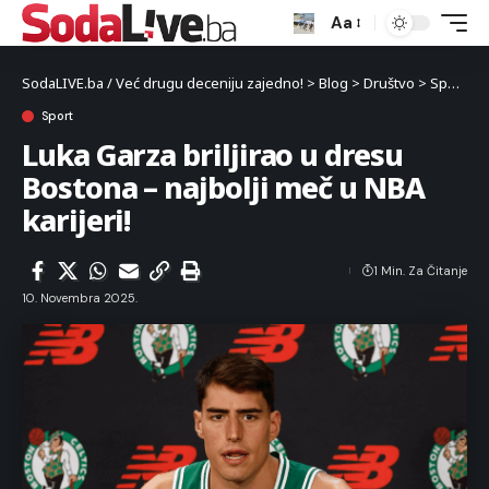
Aa
SodaLIVE.ba / Već drugu deceniju zajedno!
>
Blog
>
Društvo
>
Sport
>
L
Sport
Luka Garza briljirao u dresu
Bostona – najbolji meč u NBA
karijeri!
1 Min. Za Čitanje
10. Novembra 2025.