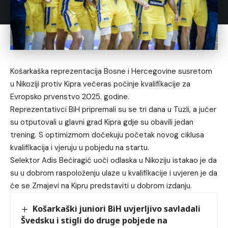
Košarkaška reprezentacija Bosne i Hercegovine susretom
u Nikoziji protiv Kipra večeras počinje kvalifikacije za
Evropsko prvenstvo 2025. godine.
Reprezentativci BiH pripremali su se tri dana u Tuzli, a jučer
su otputovali u glavni grad Kipra gdje su obavili jedan
trening. S optimizmom dočekuju početak novog ciklusa
kvalifikacija i vjeruju u pobjedu na startu.
Selektor Adis Bećiragić uoči odlaska u Nikoziju istakao je da
su u dobrom raspoloženju ulaze u kvalifikacije i uvjeren je da
će se Zmajevi na Kipru predstaviti u dobrom izdanju.
Košarkaški juniori BiH uvjerljivo savladali
Švedsku i stigli do druge pobjede na