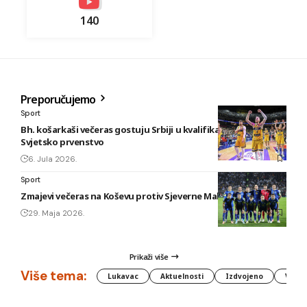
140
Preporučujemo
Sport
Bh. košarkaši večeras gostuju Srbiji u kvalifikacijama za
Svjetsko prvenstvo
6. Jula 2026.
Sport
Zmajevi večeras na Koševu protiv Sjeverne Makedonije
29. Maja 2026.
Prikaži više
Više tema:
Lukavac
Aktuelnosti
Izdvojeno
Vlada