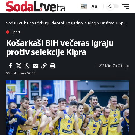
Aa
SodaLIVE.ba / Već drugu deceniju zajedno!
>
Blog
>
Društvo
>
Sport
>
K
Sport
Košarkaši BiH večeras igraju
protiv selekcije Kipra
2 Min. Za Čitanje
23. Februara 2024.