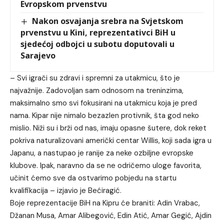
Evropskom prvenstvu
Nakon osvajanja srebra na Svjetskom
prvenstvu u Kini, reprezentativci BiH u
sjedećoj odbojci u subotu doputovali u
Sarajevo
– Svi igrači su zdravi i spremni za utakmicu, što je
najvažnije. Zadovoljan sam odnosom na treninzima,
maksimalno smo svi fokusirani na utakmicu koja je pred
nama. Kipar nije nimalo bezazlen protivnik, šta god neko
mislio. Niži su i brži od nas, imaju opasne šutere, dok reket
pokriva naturalizovani američki centar Willis, koji sada igra u
Japanu, a nastupao je ranije za neke ozbiljne evropske
klubove. Ipak, naravno da se ne odričemo uloge favorita,
učinit ćemo sve da ostvarimo pobjedu na startu
kvalifikacija – izjavio je Bećiragić.
Boje reprezentacije BiH na Kipru će braniti: Adin Vrabac,
Džanan Musa, Amar Alibegović, Edin Atić, Amar Gegić, Ajdin