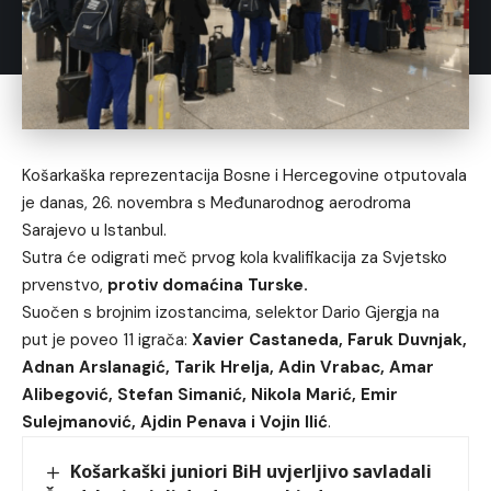
Košarkaška reprezentacija Bosne i Hercegovine otputovala
je danas, 26. novembra s Međunarodnog aerodroma
Sarajevo u Istanbul.
Sutra će odigrati meč prvog kola kvalifikacija za Svjetsko
prvenstvo,
protiv domaćina Turske.
Suočen s brojnim izostancima, selektor Dario Gjergja na
put je poveo 11 igrača:
Xavier Castaneda, Faruk Duvnjak,
Adnan Arslanagić, Tarik Hrelja, Adin Vrabac, Amar
Alibegović, Stefan Simanić, Nikola Marić, Emir
Sulejmanović, Ajdin Penava i Vojin Ilić
.
Košarkaški juniori BiH uvjerljivo savladali