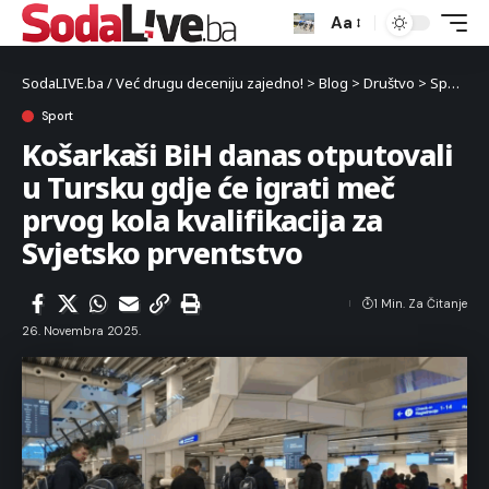
Aa
SodaLIVE.ba / Već drugu deceniju zajedno!
>
Blog
>
Društvo
>
Sport
>
K
Sport
Košarkaši BiH danas otputovali
u Tursku gdje će igrati meč
prvog kola kvalifikacija za
Svjetsko prventstvo
1 Min. Za Čitanje
26. Novembra 2025.