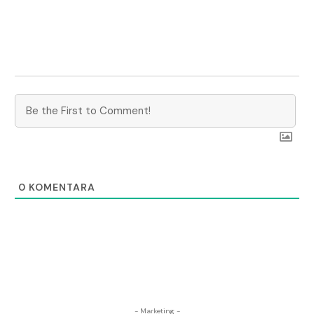
0
KOMENTARA
- Marketing -