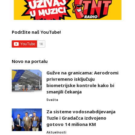
Podržite naš YouTube!
Novo na portalu
Gužve na granicama: Aerodromi
privremeno isključuju
biometrijske kontrole kako bi
smanjili čekanja
Svašta
Za sisteme vodosnabdijevanja
Tuzle i Gradačca izdvojeno
gotovo 14 miliona KM
Aktuelnosti