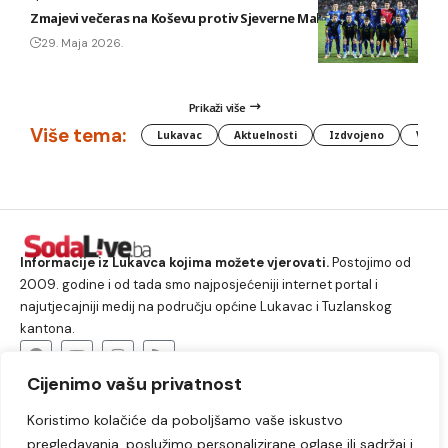
Zmajevi večeras na Koševu protiv Sjeverne Makedonije
29. Maja 2026.
Prikaži više
Više tema:
Lukavac
Aktuelnosti
Izdvojeno
Vlada
Informacije iz Lukavca kojima možete vjerovati.
Postojimo od
2009. godine i od tada smo najposjećeniji internet portal i
najutjecajniji medij na području općine Lukavac i Tuzlanskog
kantona.
Cijenimo vašu privatnost
O nama
Koristimo kolačiće da poboljšamo vaše iskustvo
Lukavac
Društvo
Crna hronika
Sport
pregledavanja, poslužimo personalizirane oglase ili sadržaj i