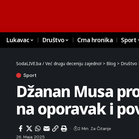
Lukavac
Društvo
Crna hronika
Sport
SodaLIVE.ba / Već drugu deceniju zajedno!
>
Blog
>
Društvo
Sport
Džanan Musa prop
na oporavak i pov
2 Min. Za Čitanje
26. Maja 2025.