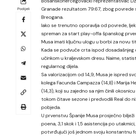
Bosanskohercegovački reprezentativac Dž
Granade rezultatom 79:67, zbog povrede s
Podijeli
Breogana.
Iako se trenutno oporavlja od povrede, lje
spreman za start play-offa španskog prven
Musa imati ključnu ulogu u borbi za novu tit
Kada se podvuče crta ispod dosadašnjeg di
učinkom u kraljevskom dresu. Naime, statistič
regularnog dijela.
Sa valorizacijom od 14,9, Musa je ispred svo
kolega Facunda Campazza (14,8) i Marija H
(14,3), koji su zajedno sa njim činili okosnic
tokom čitave sezone i predvodili Real do ni
pobjeda.
U prvenstvu Španije Musa prosječno bilježi 
poena, 3,1 skok i 1,5 asistencija po utakmici,
potvrđujući još jednom svoju konstantnu f