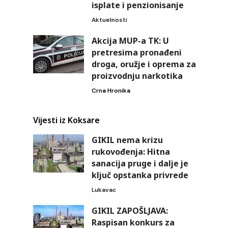
isplate i penzionisanje
Aktuelnosti
Akcija MUP-a TK: U
pretresima pronađeni
droga, oružje i oprema za
proizvodnju narkotika
Crna Hronika
Vijesti iz Koksare
GIKIL nema krizu
rukovođenja: Hitna
sanacija pruge i dalje je
ključ opstanka privrede
Lukavac
GIKIL ZAPOŠLJAVA:
Raspisan konkurs za