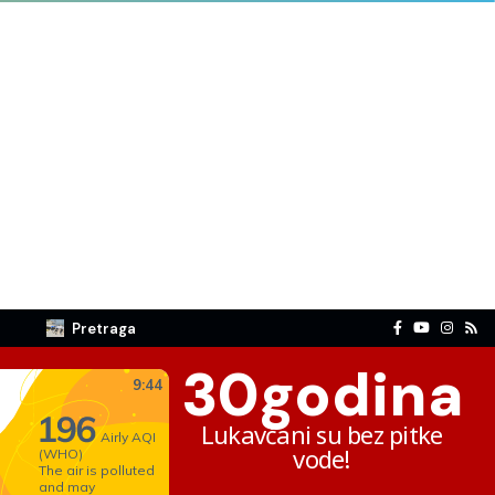
Pretraga
30
godina
Lukavčani su bez pitke
vode!