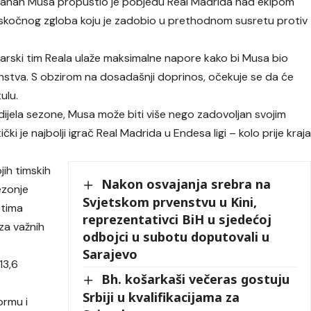
anan Musa propustio je pobjedu Real Madrida nad ekipom
kočnog zgloba koju je zadobio u prethodnom susretu protiv
karski tim Reala ulaže maksimalne napore kako bi Musa bio
stva. S obzirom na dosadašnji doprinos, očekuje se da će
ulu.
jela sezone, Musa može biti više nego zadovoljan svojim
ki je najbolji igrač Real Madrida u Endesa ligi – kolo prije kraj
jih timskih
Nakon osvajanja srebra na
ezonje
Svjetskom prvenstvu u Kini,
u tima
reprezentativci BiH u sjedećoj
za važnih
odbojci u subotu doputovali u
Sarajevo
13,6
Bh. košarkaši večeras gostuju
Srbiji u kvalifikacijama za
ormu i