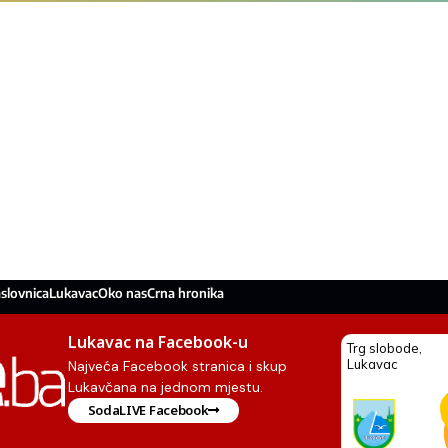
slovnica
Lukavac
Oko nas
Crna hronika
Lukavac na Facebook-u
Najveća Facebook stranica i skup
Lukavčana na jednom mjestu.
SodaLIVE Facebook