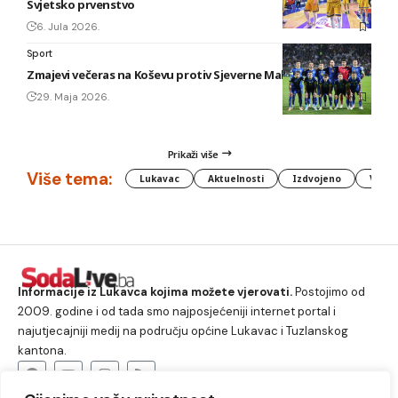
Svjetsko prvenstvo
6. Jula 2026.
Sport
Zmajevi večeras na Koševu protiv Sjeverne Makedonije
29. Maja 2026.
Prikaži više
Više tema:
Lukavac
Aktuelnosti
Izdvojeno
Vlada
Informacije iz Lukavca kojima možete vjerovati.
Postojimo od
2009. godine i od tada smo najposjećeniji internet portal i
najutjecajniji medij na području općine Lukavac i Tuzlanskog
kantona.