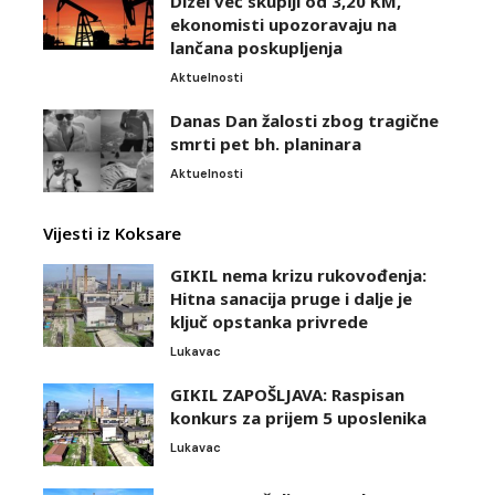
Dizel već skuplji od 3,20 KM,
ekonomisti upozoravaju na
lančana poskupljenja
Aktuelnosti
Danas Dan žalosti zbog tragične
smrti pet bh. planinara
Aktuelnosti
Vijesti iz Koksare
GIKIL nema krizu rukovođenja:
Hitna sanacija pruge i dalje je
ključ opstanka privrede
Lukavac
GIKIL ZAPOŠLJAVA: Raspisan
konkurs za prijem 5 uposlenika
Lukavac