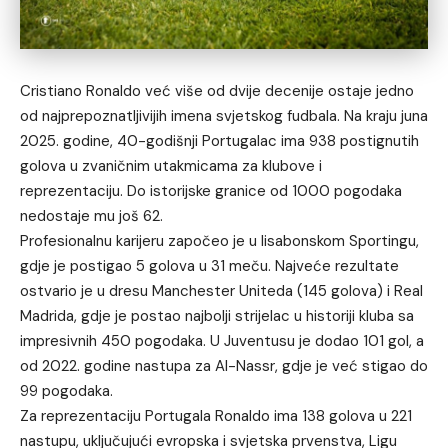
Cristiano Ronaldo već više od dvije decenije ostaje jedno
od najprepoznatljivijih imena svjetskog fudbala. Na kraju juna
2025. godine, 40-godišnji Portugalac ima 938 postignutih
golova u zvaničnim utakmicama za klubove i
reprezentaciju. Do istorijske granice od 1000 pogodaka
nedostaje mu još 62.
Profesionalnu karijeru započeo je u lisabonskom Sportingu,
gdje je postigao 5 golova u 31 meču. Najveće rezultate
ostvario je u dresu Manchester Uniteda (145 golova) i Real
Madrida, gdje je postao najbolji strijelac u historiji kluba sa
impresivnih 450 pogodaka. U Juventusu je dodao 101 gol, a
od 2022. godine nastupa za Al-Nassr, gdje je već stigao do
99 pogodaka.
Za reprezentaciju Portugala Ronaldo ima 138 golova u 221
nastupu, uključujući evropska i svjetska prvenstva, Ligu