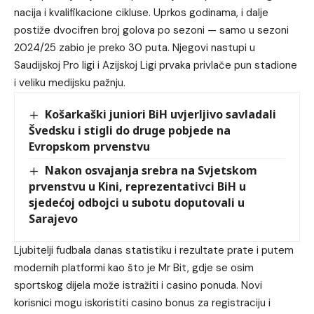
nacija i kvalifikacione cikluse. Uprkos godinama, i dalje
postiže dvocifren broj golova po sezoni — samo u sezoni
2024/25 zabio je preko 30 puta. Njegovi nastupi u
Saudijskoj Pro ligi i Azijskoj Ligi prvaka privlače pun stadione
i veliku medijsku pažnju.
Košarkaški juniori BiH uvjerljivo savladali
Švedsku i stigli do druge pobjede na
Evropskom prvenstvu
Nakon osvajanja srebra na Svjetskom
prvenstvu u Kini, reprezentativci BiH u
sjedećoj odbojci u subotu doputovali u
Sarajevo
Ljubitelji fudbala danas statistiku i rezultate prate i putem
modernih platformi kao što je
Mr Bit
, gdje se osim
sportskog dijela može istražiti i casino ponuda. Novi
korisnici mogu iskoristiti
casino bonus za registraciju
i