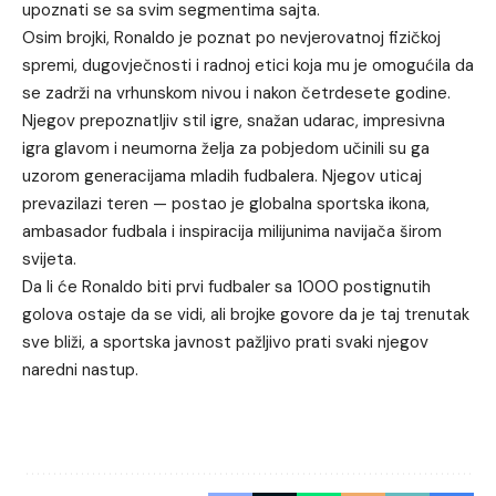
upoznati se sa svim segmentima sajta.
Osim brojki, Ronaldo je poznat po nevjerovatnoj fizičkoj
spremi, dugovječnosti i radnoj etici koja mu je omogućila da
se zadrži na vrhunskom nivou i nakon četrdesete godine.
Njegov prepoznatljiv stil igre, snažan udarac, impresivna
igra glavom i neumorna želja za pobjedom učinili su ga
uzorom generacijama mladih fudbalera. Njegov uticaj
prevazilazi teren — postao je globalna sportska ikona,
ambasador fudbala i inspiracija milijunima navijača širom
svijeta.
Da li će Ronaldo biti prvi fudbaler sa 1000 postignutih
golova ostaje da se vidi, ali brojke govore da je taj trenutak
sve bliži, a sportska javnost pažljivo prati svaki njegov
naredni nastup.