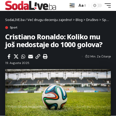
Aa
SodaLIVE.ba / Već drugu deceniju zajedno!
>
Blog
>
Društvo
>
Sport
>
C
Sport
Cristiano Ronaldo: Koliko mu
još nedostaje do 1000 golova?
2 Min. Za Čitanje
19. Augusta 2025.