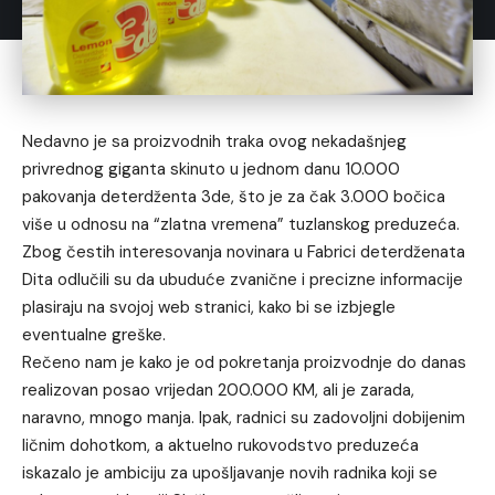
Nedavno je sa proizvodnih traka ovog nekadašnjeg
privrednog giganta skinuto u jednom danu 10.000
pakovanja deterdženta 3de, što je za čak 3.000 bočica
više u odnosu na “zlatna vremena” tuzlanskog preduzeća.
Zbog čestih interesovanja novinara u Fabrici deterdženata
Dita odlučili su da ubuduće zvanične i precizne informacije
plasiraju na svojoj web stranici, kako bi se izbjegle
eventualne greške.
Rečeno nam je kako je od pokretanja proizvodnje do danas
realizovan posao vrijedan 200.000 KM, ali je zarada,
naravno, mnogo manja. Ipak, radnici su zadovoljni dobijenim
ličnim dohotkom, a aktuelno rukovodstvo preduzeća
iskazalo je ambiciju za upošljavanje novih radnika koji se