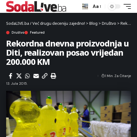
Aa
SodaLIVE.ba / Već drugu deceniju zajedno!
>
Blog
>
Društvo
>
Rekordna dnevna proizvodnja u Diti, realizovan posao vrijedan 200.000 KM
Društvo
Featured
Rekordna dnevna proizvodnja u
Diti, realizovan posao vrijedan
200.000 KM
1 Min. Za Čitanje
13. Jula 2015.