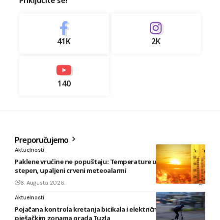
Priključite se!
41K
2K
140
Preporučujemo
Aktuelnosti
Paklene vrućine ne popuštaju: Temperature u BiH i do 41
stepen, upaljeni crveni meteoalarmi
6. Augusta 2026.
Aktuelnosti
Pojačana kontrola kretanja bicikala i električnih romobila u
pješačkim zonama grada Tuzla