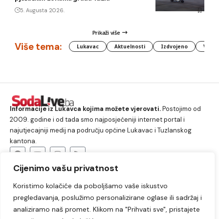
5. Augusta 2026.
Prikaži više
Više tema:
Lukavac
Aktuelnosti
Izdvojeno
Vlada
Informacije iz Lukavca kojima možete vjerovati.
Postojimo od
2009. godine i od tada smo najposjećeniji internet portal i
najutjecajniji medij na području općine Lukavac i Tuzlanskog
kantona.
Cijenimo vašu privatnost
O nama
Koristimo kolačiće da poboljšamo vaše iskustvo
Lukavac
Društvo
Crna hronika
Sport
pregledavanja, poslužimo personalizirane oglase ili sadržaj i
Kultura
Kolumne
Slobodno vrijeme
analiziramo naš promet. Klikom na "Prihvati sve", pristajete