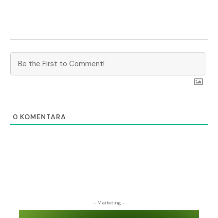
0
KOMENTARA
- Marketing -