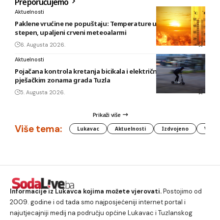
Preporučujemo
Aktuelnosti
Paklene vrućine ne popuštaju: Temperature u BiH i do 41
stepen, upaljeni crveni meteoalarmi
6. Augusta 2026.
Aktuelnosti
Pojačana kontrola kretanja bicikala i električnih romobila u
pješačkim zonama grada Tuzla
5. Augusta 2026.
Prikaži više
Više tema:
Lukavac
Aktuelnosti
Izdvojeno
Vlada
Informacije iz Lukavca kojima možete vjerovati.
Postojimo od
2009. godine i od tada smo najposjećeniji internet portal i
najutjecajniji medij na području općine Lukavac i Tuzlanskog