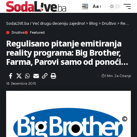
Aa
SodaLIVE.ba / Već drugu deceniju zajedno!
>
Blog
>
Društvo
>
Regulisano pitanje emitiranja reality programa: Big Brother, Farma, Parovi samo od ponoći…
Društvo
Featured
Regulisano pitanje emitiranja
reality programa: Big Brother,
Farma, Parovi samo od ponoći…
1 Min. Za Čitanje
18. Decembra 2015.