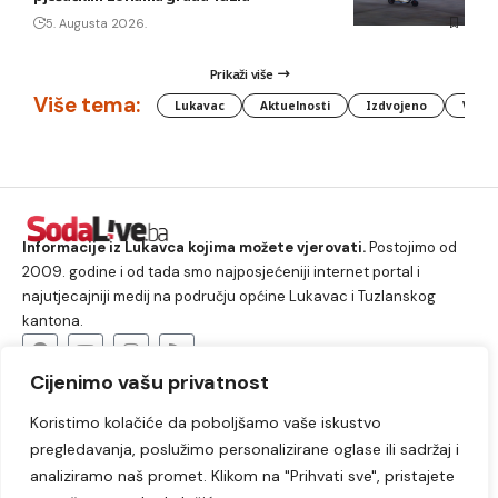
5. Augusta 2026.
Prikaži više
Više tema:
Lukavac
Aktuelnosti
Izdvojeno
Vlada
Informacije iz Lukavca kojima možete vjerovati.
Postojimo od
2009. godine i od tada smo najposjećeniji internet portal i
najutjecajniji medij na području općine Lukavac i Tuzlanskog
kantona.
Cijenimo vašu privatnost
O nama
Koristimo kolačiće da poboljšamo vaše iskustvo
Lukavac
Društvo
Crna hronika
Sport
pregledavanja, poslužimo personalizirane oglase ili sadržaj i
Kultura
Kolumne
Slobodno vrijeme
analiziramo naš promet. Klikom na "Prihvati sve", pristajete