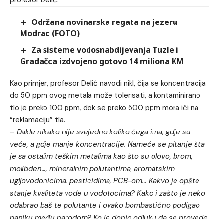
profesor Delić.
Održana novinarska regata na jezeru
Modrac (FOTO)
Za sisteme vodosnabdijevanja Tuzle i
Gradačca izdvojeno gotovo 14 miliona KM
Kao primjer, profesor Delić navodi nikl, čija se koncentracija
do 50 ppm ovog metala može tolerisati, a kontaminirano
tlo je preko 100 ppm, dok se preko 500 ppm mora ići na
“reklamaciju” tla.
–
Dakle nikako nije svejedno koliko čega ima, gdje su
veće, a gdje manje koncentracije. Nameće se pitanje šta
je sa ostalim teškim metalima kao što su olovo, brom,
molibden…, mineralnim polutantima, aromatskim
ugljovodonicima, pesticidima, PCB-om… Kakvo je opšte
stanje kvaliteta vode u vodotocima? Kako i zašto je neko
odabrao baš te polutante i ovako bombastično podigao
paniku među narodom? Ko je donio odluku da se provede