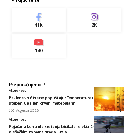
41K
2K
140
Preporučujemo
Aktuelnosti
Paklene vrućine ne popuštaju: Temperature u BiH i do 41
stepen, upaljeni crveni meteoalarmi
6. Augusta 2026.
Aktuelnosti
Pojačana kontrola kretanja bicikala i električnih romobila u
pješačkim zonama grada Tuzla