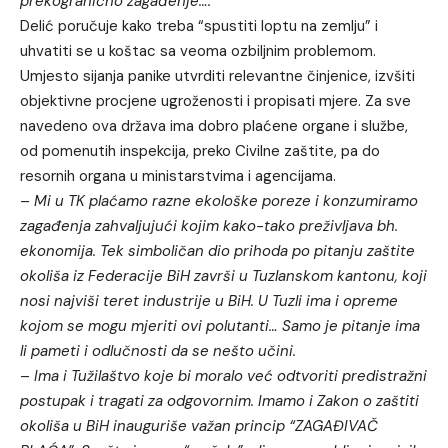
prekogranično zagađenje….
Delić poručuje kako treba “spustiti loptu na zemlju” i
uhvatiti se u koštac sa veoma ozbiljnim problemom.
Umjesto sijanja panike utvrditi relevantne činjenice, izvšiti
objektivne procjene ugroženosti i propisati mjere. Za sve
navedeno ova država ima dobro plaćene organe i službe,
od pomenutih inspekcija, preko Civilne zaštite, pa do
resornih organa u ministarstvima i agencijama.
–
Mi u TK plaćamo razne ekološke poreze i konzumiramo
zagađenja zahvaljujući kojim kako-tako preživljava bh.
ekonomija. Tek simboličan dio prihoda po pitanju zaštite
okoliša iz Federacije BiH završi u Tuzlanskom kantonu, koji
nosi najviši teret industrije u BiH. U Tuzli ima i opreme
kojom se mogu mjeriti ovi polutanti… Samo je pitanje ima
li pameti i odlučnosti da se nešto učini.
–
Ima i Tužilaštvo koje bi moralo već odtvoriti predistražni
postupak i tragati za odgovornim. Imamo i Zakon o zaštiti
okoliša u BiH inauguriše važan princip “ZAGAĐIVAČ