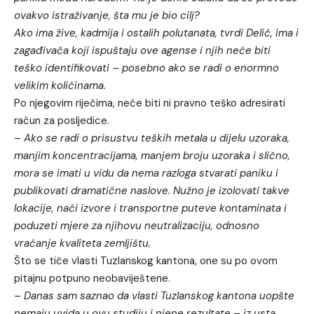
ovakvo istraživanje, šta mu je bio cilj?
Ako ima žive, kadmija i ostalih polutanata, tvrdi Delić, ima i
zagađivača koji ispuštaju ove agense i njih neće biti
teško identifikovati – posebno ako se radi o enormno
velikim količinama.
Po njegovim riječima, neće biti ni pravno teško adresirati
račun za posljedice.
–
Ako se radi o prisustvu teških metala u dijelu uzoraka,
manjim koncentracijama, manjem broju uzoraka i slično,
mora se imati u vidu da nema razloga stvarati paniku i
publikovati dramatične naslove. Nužno je izolovati takve
lokacije, naći izvore i transportne puteve kontaminata i
poduzeti mjere za njihovu neutralizaciju, odnosno
vraćanje kvaliteta zemljištu.
Što se tiče vlasti Tuzlanskog kantona, one su po ovom
pitajnu potpuno neobaviještene.
–
Danas sam saznao da vlasti Tuzlanskog kantona uopšte
nemaju uvida u ovu studiju i njene rezultate – iz usta