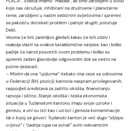
PLAĆA”. Svašta imamo “mašala”, ali smo zarobljeni u sivilu
koje nas okružuje, inhibirani na društvene i planetarne
teme, zarobljeni u našim sebičnim svijetovima i spremni
sa pakošću dočekati problem i patnje drugih
, poručuje
Delić.
Veoma će biti zanimljivo gledati kakav će biti odziv i
reakcija vlasti na ovakve kataklizmične natpise, kao i koliko
pažnje će narod posvetiti ovom problemu i koliko su
spremni zadati glavobolje odgovornim dok se nešto ne
počne rješavati.
–
Mislim da ova “ujdurma” itekako ima veze sa odnosima
u Federaciji BiH, poziciji kantona naspram privilegovanih,
raspodjeli sredstava za zaštitu okoliša, finansiranju
razvoja i slično. Stanje okoliša i teška ekonomska
situacija u Tuzlanskom kantonu imaju svoje uzroke i
genezu, a oni su isti kao i uzroci i geneza kontaminacije
tla o kojoj se govori. Tuzlanski kanton je već dugo “slijepo
crijevo” i “zadnja rupa na svirali” svim relevantnim