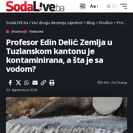
Aa
SodaLIVE.ba / Već drugu deceniju zajedno!
>
Blog
>
Društvo
>
Profesor Edin Delić: Zemlja u Tuzlanskom kantonu je kontaminirana, a šta je sa vodom?
Društvo
Featured
Profesor Edin Delić: Zemlja u
Tuzlanskom kantonu je
kontaminirana, a šta je sa
vodom?
6 Min. Za Čitanje
23. Septembra 2015.