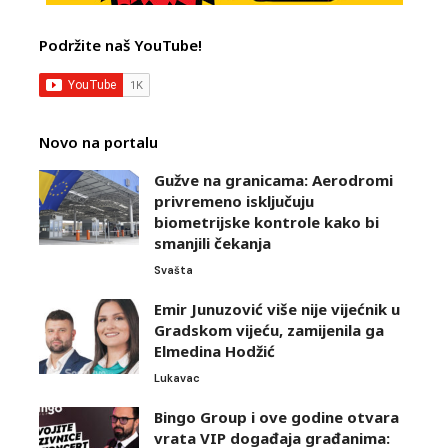
Podržite naš YouTube!
Novo na portalu
Gužve na granicama: Aerodromi
privremeno isključuju
biometrijske kontrole kako bi
smanjili čekanja
Svašta
Emir Junuzović više nije vijećnik u
Gradskom vijeću, zamijenila ga
Elmedina Hodžić
Lukavac
Bingo Group i ove godine otvara
vrata VIP događaja građanima: