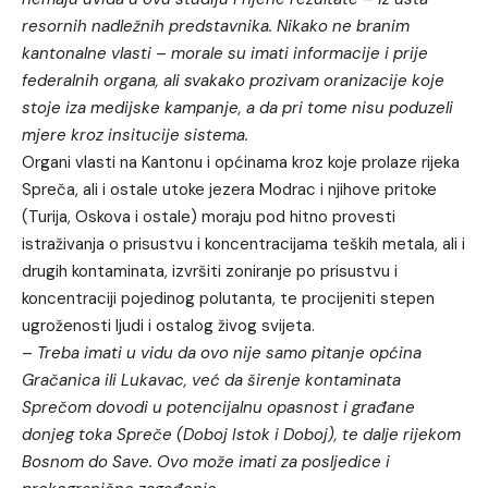
resornih nadležnih predstavnika. Nikako ne branim
kantonalne vlasti – morale su imati informacije i prije
federalnih organa, ali svakako prozivam oranizacije koje
stoje iza medijske kampanje, a da pri tome nisu poduzeli
mjere kroz insitucije sistema.
Organi vlasti na Kantonu i općinama kroz koje prolaze rijeka
Spreča, ali i ostale utoke jezera Modrac i njihove pritoke
(Turija, Oskova i ostale) moraju pod hitno provesti
istraživanja o prisustvu i koncentracijama teških metala, ali i
drugih kontaminata, izvršiti zoniranje po prisustvu i
koncentraciji pojedinog polutanta, te procijeniti stepen
ugroženosti ljudi i ostalog živog svijeta.
–
Treba imati u vidu da ovo nije samo pitanje općina
Gračanica ili Lukavac, već da širenje kontaminata
Sprečom dovodi u potencijalnu opasnost i građane
donjeg toka Spreče (Doboj Istok i Doboj), te dalje rijekom
Bosnom do Save. Ovo može imati za posljedice i