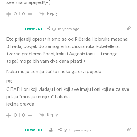
sve zna unaprijed?;-)
Reply
0
0
newton
15 years ago
Eto prijatelji oprostih smo se od Ričarda Holbruka masona
31 reda, covjek do samog vrha, desna ruka Rokefellera,
tvorca problema Bosni, Iraku i Avganistanu, … i mnogo
toga( moga bih vam dva dana pisati )
Neka mu je zemlja teška i neka ga crvi pojedu
PS
CITAT: I oni koji vladaju i oni koji sve imaju i oni koji se za sve
pitaju “moraju umrijeti” hahaha
jedina pravda
Reply
0
0
newton
15 years ago