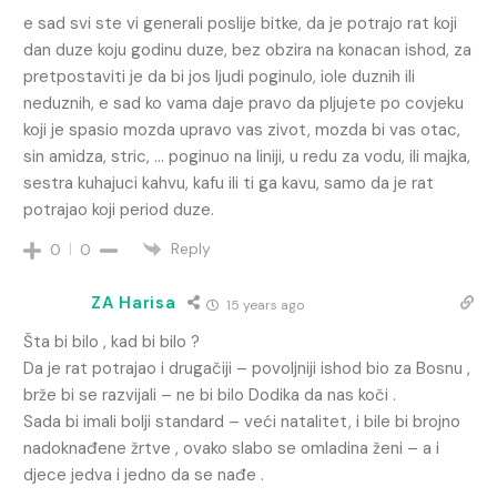
e sad svi ste vi generali poslije bitke, da je potrajo rat koji
dan duze koju godinu duze, bez obzira na konacan ishod, za
pretpostaviti je da bi jos ljudi poginulo, iole duznih ili
neduznih, e sad ko vama daje pravo da pljujete po covjeku
koji je spasio mozda upravo vas zivot, mozda bi vas otac,
sin amidza, stric, … poginuo na liniji, u redu za vodu, ili majka,
sestra kuhajuci kahvu, kafu ili ti ga kavu, samo da je rat
potrajao koji period duze.
Reply
0
0
ZA Harisa
15 years ago
Šta bi bilo , kad bi bilo ?
Da je rat potrajao i drugačiji – povoljniji ishod bio za Bosnu ,
brže bi se razvijali – ne bi bilo Dodika da nas koči .
Sada bi imali bolji standard – veći natalitet, i bile bi brojno
nadoknađene žrtve , ovako slabo se omladina ženi – a i
djece jedva i jedno da se nađe .