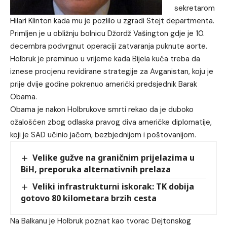
sekretarom
Hilari Klinton kada mu je pozlilo u zgradi Stejt departmenta.
Primljen je u obližnju bolnicu Džordž Vašington gdje je 10.
decembra podvrgnut operaciji zatvaranja puknute aorte.
Holbruk je preminuo u vrijeme kada Bijela kuća treba da
iznese procjenu revidirane strategije za Avganistan, koju je
prije dvije godine pokrenuo američki predsjednik Barak
Obama.
Obama je nakon Holbrukove smrti rekao da je duboko
ožalošćen zbog odlaska pravog diva američke diplomatije,
koji je SAD učinio jačom, bezbjednijom i poštovanijom.
Velike gužve na graničnim prijelazima u
BiH, preporuka alternativnih prelaza
Veliki infrastrukturni iskorak: TK dobija
gotovo 80 kilometara brzih cesta
Na Balkanu je Holbruk poznat kao tvorac Dejtonskog