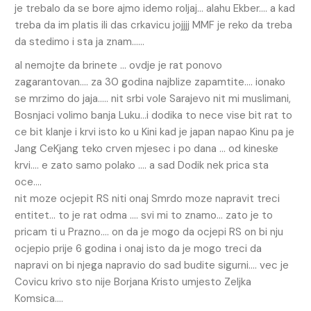
je trebalo da se bore ajmo idemo roljaj… alahu Ekber…. a kad
treba da im platis ili das crkavicu jojjjj MMF je reko da treba
da stedimo i sta ja znam……
al nemojte da brinete … ovdje je rat ponovo
zagarantovan…. za 30 godina najblize zapamtite…. ionako
se mrzimo do jaja….. nit srbi vole Sarajevo nit mi muslimani,
Bosnjaci volimo banja Luku…i dodika to nece vise bit rat to
ce bit klanje i krvi isto ko u Kini kad je japan napao Kinu pa je
Jang CeKjang teko crven mjesec i po dana … od kineske
krvi…. e zato samo polako …. a sad Dodik nek prica sta
oce….
nit moze ocjepit RS niti onaj Smrdo moze napravit treci
entitet… to je rat odma …. svi mi to znamo… zato je to
pricam ti u Prazno…. on da je mogo da ocjepi RS on bi nju
ocjepio prije 6 godina i onaj isto da je mogo treci da
napravi on bi njega napravio do sad budite sigurni…. vec je
Covicu krivo sto nije Borjana Kristo umjesto Zeljka
Komsica….