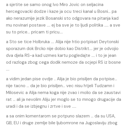
a sjetite se samo onog Ivo Miro Jovic on seljacina
hercegovacki dodze i kaze ja ocu treci kanal u Bosni… pa
ako nerazumije jezik Bosanski sto odgovara na pitanja kad
mu novinari postave …. ej ba sve je to ljudi politika ….. a sve
su to price… pricam ti pricu….
a Sto se tice Holbruka …. Alija nije htio potpisat Deytonski
sporazum dok Brcko nije dobio kao Distrikt…. jer je odvojio
dva djela RS-a kad uzmes kartu pogledajte …. i to je jean
od razloga zbog cega dodik nemoze da ocjepi RS iz bosne
….
a vidim jedan pise ovdje .. Alija je bio prisiljen da potpise…
nije tacno … da je bio prisiljen… vec nisu htjeli Tudzamn i
Milosevic a Alija nema koga nije zvao i molio da se zaustavi
rat … ali ja nevolim Aliju jer moglo se to mnogo drugacije da
uradi i da se izbjegnu i zrtve i sve …..
a sa onim komentarom se potpuno slazem … da su USA,
GB, EU i druge zemlje bile ljubomrone na Jugoslaviju zbog