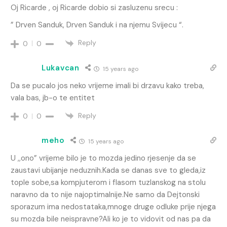
Oj Ricarde , oj Ricarde dobio si zasluzenu srecu :
” Drven Sanduk, Drven Sanduk i na njemu Svijecu “.
Reply
0
0
Lukavcan
15 years ago
Da se pucalo jos neko vrijeme imali bi drzavu kako treba,
vala bas, jb-o te entitet
Reply
0
0
meho
15 years ago
U ,,ono” vrijeme bilo je to mozda jedino rjesenje da se
zaustavi ubijanje neduznih.Kada se danas sve to gleda,iz
tople sobe,sa kompjuterom i flasom tuzlanskog na stolu
naravno da to nije najoptimalnije.Ne samo da Dejtonski
sporazum ima nedostataka,mnoge druge odluke prije njega
su mozda bile neispravne?Ali ko je to vidovit od nas pa da