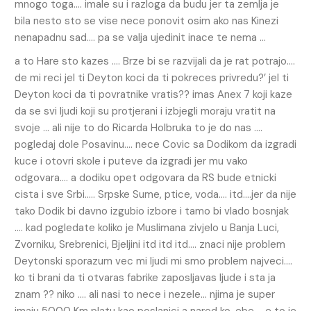
mnogo toga…. imale su i razloga da budu jer ta zemlja je
bila nesto sto se vise nece ponovit osim ako nas Kinezi
nenapadnu sad…. pa se valja ujedinit inace te nema …
a to Hare sto kazes …. Brze bi se razvijali da je rat potrajo….
de mi reci jel ti Deyton koci da ti pokreces privredu?’ jel ti
Deyton koci da ti povratnike vratis?? imas Anex 7 koji kaze
da se svi ljudi koji su protjerani i izbjegli moraju vratit na
svoje … ali nije to do Ricarda Holbruka to je do nas ….
pogledaj dole Posavinu…. nece Covic sa Dodikom da izgradi
kuce i otovri skole i puteve da izgradi jer mu vako
odgovara…. a dodiku opet odgovara da RS bude etnicki
cista i sve Srbi….. Srpske Sume, ptice, voda…. itd….jer da nije
tako Dodik bi davno izgubio izbore i tamo bi vlado bosnjak
…. kad pogledate koliko je Muslimana zivjelo u Banja Luci,
Zvorniku, Srebrenici, Bjeljini itd itd itd…. znaci nije problem
Deytonski sporazum vec mi ljudi mi smo problem najveci….
ko ti brani da ti otvaras fabrike zaposljavas ljude i sta ja
znam ?? niko …. ali nasi to nece i nezele… njima je super