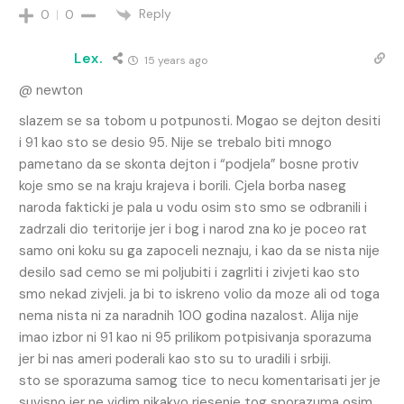
Reply
0
0
Lex.
15 years ago
@ newton
slazem se sa tobom u potpunosti. Mogao se dejton desiti
i 91 kao sto se desio 95. Nije se trebalo biti mnogo
pametano da se skonta dejton i “podjela” bosne protiv
koje smo se na kraju krajeva i borili. Cjela borba naseg
naroda fakticki je pala u vodu osim sto smo se odbranili i
zadrzali dio teritorije jer i bog i narod zna ko je poceo rat
samo oni koku su ga zapoceli neznaju, i kao da se nista nije
desilo sad cemo se mi poljubiti i zagrliti i zivjeti kao sto
smo nekad zivjeli. ja bi to iskreno volio da moze ali od toga
nema nista ni za naradnih 100 godina nazalost. Alija nije
imao izbor ni 91 kao ni 95 prilikom potpisivanja sporazuma
jer bi nas ameri poderali kao sto su to uradili i srbiji.
sto se sporazuma samog tice to necu komentarisati jer je
suvisno jer ne vidim nikakvo rjesenje tog sporazuma osim