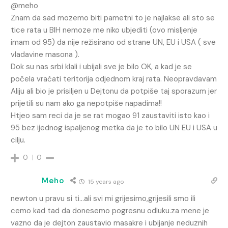
@meho
Znam da sad mozemo biti pametni to je najlakse ali sto se
tice rata u BIH nemoze me niko ubjediti (ovo misljenje
imam od 95) da nije režisirano od strane UN, EU i USA ( sve
vladavine masona ).
Dok su nas srbi klali i ubijali sve je bilo OK, a kad je se
počela vraćati teritorija odjednom kraj rata. Neopravdavam
Aliju ali bio je prisiljen u Dejtonu da potpiše taj sporazum jer
prijetili su nam ako ga nepotpiše napadima!!
Htjeo sam reci da je se rat mogao 91 zaustaviti isto kao i
95 bez ijednog ispaljenog metka da je to bilo UN EU i USA u
cilju.
0
0
Meho
15 years ago
newton u pravu si ti…ali svi mi grijesimo,grijesili smo ili
cemo kad tad da donesemo pogresnu odluku.za mene je
vazno da je dejton zaustavio masakre i ubijanje neduznih