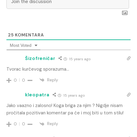
25
KOMENTARA
Most Voted
Šizofreničar
15 years ago
Tvorac kurčevog sporazuma…
Reply
0
0
kleopatra
15 years ago
Jako vaazno i zalosno! Koga briga za njim ? Nigdje nisam
pročitala pozitivan komentar pa će i moj biti u tom stilu!
Reply
0
0