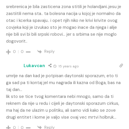
srebrenica je bila zasticena zona stitili je holandjani..jesu je
zastiitili nema sta.. ta bolesna nacija u kojoj je normalno da
otac i kcerka spavaju.. i opet njih niko ne krivi krivite ovog
covjeka koji je izvukao sto je mogao inace da njega i alije
nije bili svi bi bili srpski robovi… jer s srbima se nije moglo
dogovorit..
Reply
0
0
Lukavcan
15 years ago
umrije na dan kad je potpisan daytonski sporazum, eto ti
ga sad pa ti kontaj jel mu nagrada ili kazna od Boga, bas na
taj dan…
lik sto se tice tvog komentara nebi mnogo, samo da ti
reknem da nije u redu i cijeli je daytonski sporazum cirkus,
ma haj da ne ulazim u politiku, ali samo vidi kako se zove
drugi entitet i kome je valjo vise ovaj vec mrtvi holbruk…
Reply
0
0