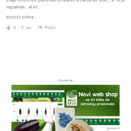
imaju 5000 Km platu kao poslanici a narod ko .ebe…. e to je
najzalivije… al et…
pozzzz svima …
Reply
0
0
- Marketing -