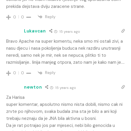
prekida dejstava dviju zaracene strane.
Reply
0
0
Lukavcan
15 years ago
Bravo Apache na super komentu, neka smo mi ostali zivi, a
nasu djecu i nasa pokoljenja buduca nek razdiru unutrasnji
neredi, samo nek je mir, nek se nepuca, plitko ti to
razmisljanje.. linija manjeg otpora, zato nam je kako nam je….
Reply
0
0
newton
15 years ago
Za Harisa
super komentar, apsolutno nismo nista dobili, nismo cak ni
zrvte po njihovom, svaka budala zna sta je bilo a ani koji
trebaju neznaju da je JNA bila aktivna u bosni.
Da je rat potrajao jos par mjeseci, nebi bilo genocida u