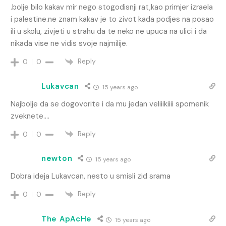
.bolje bilo kakav mir nego stogodisnji rat,kao primjer izraela
i palestine.ne znam kakav je to zivot kada podjes na posao
ili u skolu, zivjeti u strahu da te neko ne upuca na ulici i da
nikada vise ne vidis svoje najmilije.
Reply
0
0
Lukavcan
15 years ago
Najbolje da se dogovorite i da mu jedan veliiikiiii spomenik
zveknete….
Reply
0
0
newton
15 years ago
Dobra ideja Lukavcan, nesto u smisli zid srama
Reply
0
0
The ApAcHe
15 years ago