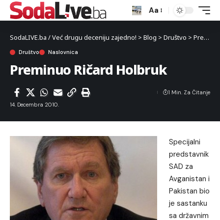
Aa
SodaLIVE.ba / Već drugu deceniju zajedno!
>
Blog
>
Društvo
>
Preminuo Ričard Holbruk
Društvo
Naslovnica
Preminuo Ričard Holbruk
1 Min. Za Čitanje
14. Decembra 2010.
Specijalni
predstavnik
SAD za
Avganistan i
Pakistan bio
je sastanku
sa državnim