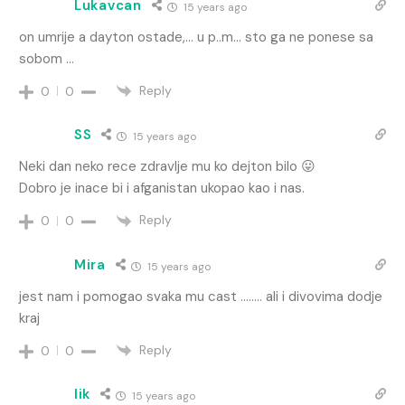
Lukavcan
15 years ago
on umrije a dayton ostade,… u p..m… sto ga ne ponese sa
sobom …
Reply
0
0
SS
15 years ago
Neki dan neko rece zdravlje mu ko dejton bilo 😛
Dobro je inace bi i afganistan ukopao kao i nas.
Reply
0
0
Mira
15 years ago
jest nam i pomogao svaka mu cast …….. ali i divovima dodje
kraj
Reply
0
0
lik
15 years ago