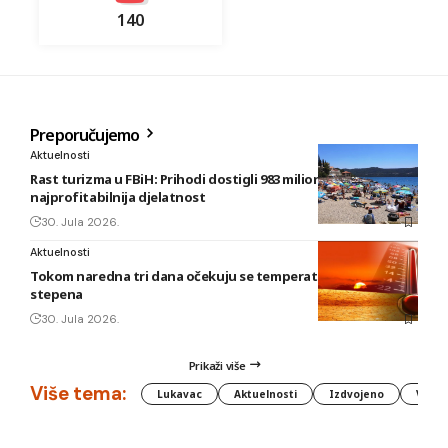
140
Preporučujemo
Aktuelnosti
Rast turizma u FBiH: Prihodi dostigli 983 miliona KM, smještaj
najprofitabilnija djelatnost
30. Jula 2026.
Aktuelnosti
Tokom naredna tri dana očekuju se temperature do 42
stepena
30. Jula 2026.
Prikaži više
Više tema:
Lukavac
Aktuelnosti
Izdvojeno
Vlada