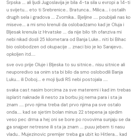
Srpska …. ali ljudi Jugoslavija je bila 4-ta sila u evropi a 14-ti
u svijetu…. eto ti Srebrenice… Bratunca… Milica…. i ostalih
drugih sela i gradova …. Zvornika… Bjeljine ….. poubijali nas ko
miseve…. a mi smo krenuli da oslobadzamo kad je Oluja i
Bljesak krenula iz Hrvatske …. da nije bilo tih ofanziva mi
nebi nikad dosli 25 kilometara od Banja Luke… niti bi Bihac
bio oslobodzen od okupacije … znaci bio je ko Sarajevo..
opkoljen itd…..
sve ovo prije Oluje i Bljeska to su sitnice… nisu sitnice ali
neuporedivo sa onim sta bi bilo da smo oslobodili Banja
Luku…. ili Doboj…. e moji ljudi RS nebi postojala …..
svaka cast nasim borcima za sve materemi i kad im trebas
isplatit naknade ili nesto za borbu joj nema para i sta ja
znam ….. prvo njima treba dat prvo njima pa sve ostalo
onda….. kad se sjetim bolan minus 22 stepena ja sjedim
veso pec drma a hej oni se bore po rovovima sunjaju se da
ga snajper netresne ili sta ja znam …. puuu jebem ti nasu
vladu… Mujezinovic premijer treba ga ubit ko Hitlera…. kad