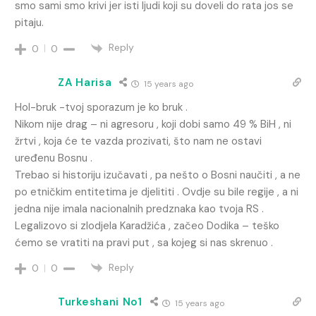
smo sami smo krivi jer isti ljudi koji su doveli do rata jos se
pitaju.
Reply
0
0
ZA Harisa
15 years ago
Hol-bruk -tvoj sporazum je ko bruk .
Nikom nije drag – ni agresoru , koji dobi samo 49 % BiH , ni
žrtvi , koja će te vazda prozivati, što nam ne ostavi
uređenu Bosnu .
Trebao si historiju izučavati , pa nešto o Bosni naučiti , a ne
po etničkim entitetima je djelititi . Ovdje su bile regije , a ni
jedna nije imala nacionalnih predznaka kao tvoja RS .
Legalizovo si zlodjela Karadžića , začeo Dodika – teško
ćemo se vratiti na pravi put , sa kojeg si nas skrenuo .
Reply
0
0
Turkeshani No1
15 years ago