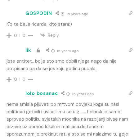
GOSPODIN
15 years ago
K'o te beJe ricarde, kito stara:)
Reply
0
0
lik
15 years ago
jbte entitet.. bolje sto smo dobili njega nego da nije
potpisano pa da se jos koju godinu pucalo..
0
0
lolo bosanac
15 years ago
nema smisla pljuvati po mrtvom covjeku koga su nasi
politicari gotivili i uvlacili mu se u g……. holbruk je samo
sproveo politiku svjetskih mocnika na razbijanji bivse nam
drzave uz pomoc lokalnih mafijasa.dejtonskim
sporazumom je prekinut rat, a sto se mi nalazimo tu gdje