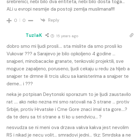
srebrenici, nebi bilo dva entiteta, nebi bilo dosta toga…
ALi u evropi nesmije da postoji zemlja muslimana!!!!
Reply
0
0
TuzlaK
15 years ago
dobro smo mi ljudi prosli…. sta mislite da smo prosli ko
Vukovar ??? a Sarajevo je bilo opkoljeno 4 godine …
snajperi, minobacacke granate, tenkovski projektili, sve
moguce zapaljeno, poruseno, ljudi cekaju u redu za hljeb a
snajper te drmne ili trcis ulicu sa kanisterima a snajper te
derne… i ???
neka je potpisan Deytonski sporazum to je ljudi zaustavilo
rat …. ako neko nezna mi smo ratovali na 3 strane … protiv
Srbije, protiv Hrvatske i Crne Gore znaci imal sta gore….?
da te deru sa tri strane a ti ko u sendvicu… ?
nesvudza se ni meni ova drzava vakva kakva jest nevolim
RS i nikad je necu volit… smradovi jedni… tkz: Smrdska a ne